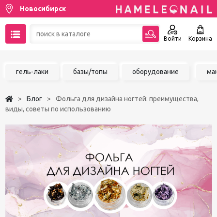
Новосибирск
Войти
Корзина
89137001387
гель-лаки
базы/топы
оборудование
ма
Написать на email
Блог
Фольга для дизайна ногтей: преимущества,
Чат в MAX
виды, советы по использованию
Акции
Избранное