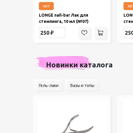
хит
хи
LONGE nail-bar Лак для
LONG
стемпинга, 10 мл (№07)
стем
250
₽
25
Новинки каталога
Гель-лаки
Базы и топы