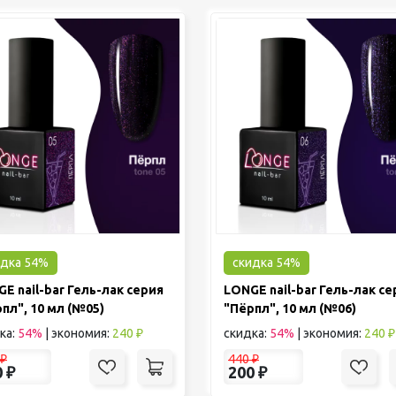
идка 54%
скидка 54%
E nail-bar Гель-лак серия
LONGE nail-bar Гель-лак се
пл", 10 мл (№05)
"Пёрпл", 10 мл (№06)
ка:
54%
|
экономия:
240 ₽
скидка:
54%
|
экономия:
240 ₽
₽
440
₽
0
₽
200
₽