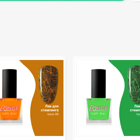
депиляция)
педикюра
Кисти
Клей
Лак для ногтей
Лампы для рабочего стола
Лампы для сушки ногтей
Лечение и уход за кутикулой и
ногтями
Пилки для ногтей
Полигели
Расходные материалы
Средства для кислотного и
щелочного педикюра
Стерилизаторы
Оборудование