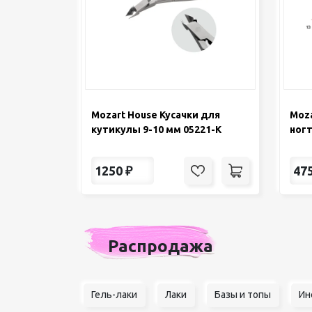
Mozart House Кусачки для
Moza
кутикулы 9-10 мм 05221-К
ногт
1250
₽
47
Распродажа
Гель-лаки
Лаки
Базы и топы
Ин