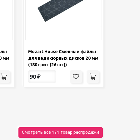
йлы
Mozart House Сменные файлы
0 мм
для педикюрных дисков 20 мм
(180 грит (26 шт))
90
₽
Смотреть все 171 товар распродажи