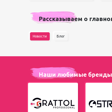
Рассказываем о главно
Новости
Блог
Наши любимые бренды
енды