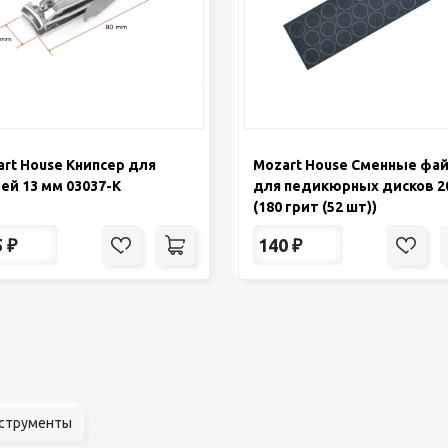
rt House Книпсер для
Mozart House Сменные фа
ей 13 мм 03037-К
для педикюрных дисков 2
(180 грит (52 шт))
5
₽
140
₽
струменты