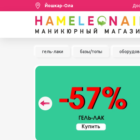
Йошкар-Ола
Дос
Распродажа
гель-лаки
базы/топы
оборудов
МАНИКЮР/ПЕДИКЮР
НАБОРЫ
ШУГАРИНГ/ДЕПИЛЯЦИЯ
УХОД
АКСЕССУАРЫ
БРЕНДЫ