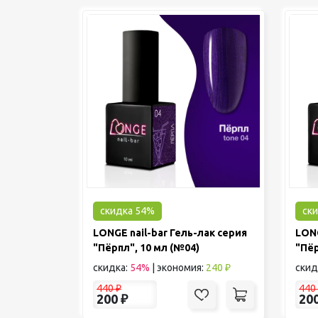
скидка 54%
ск
LONGE nail-bar Гель-лак серия
LONG
"Пёрпл", 10 мл (№04)
"Пёр
скидка:
54%
|
экономия:
240 ₽
скид
440
₽
440
200
₽
20