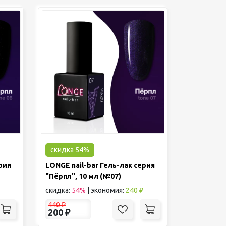
скидка 54%
рия
LONGE nail-bar Гель-лак серия
"Пёрпл", 10 мл (№07)
скидка:
54%
|
экономия:
240 ₽
440
₽
200
₽