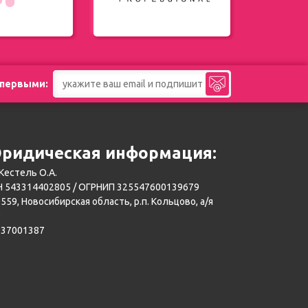
 первыми:
ридическая информация:
Кестель О.А.
 543314402805 / ОГРНИП 325547600139679
559, Новосибирская область, р.п. Кольцово, а/я
0
137001387