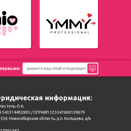
 первыми:
ридическая информация:
Кестель О.А.
 543314402805 / ОГРНИП 325547600139679
559, Новосибирская область, р.п. Кольцово, а/я
0
137001387