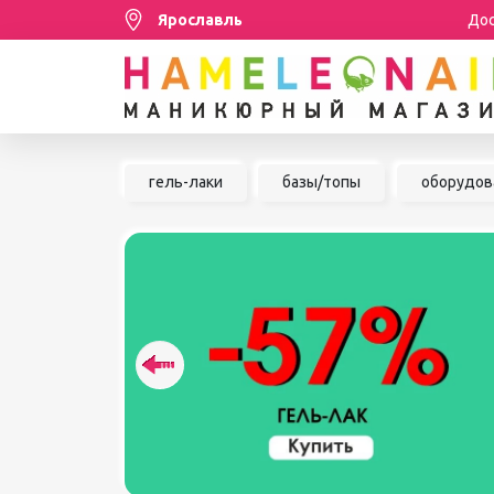
Ярославль
Дос
Распродажа
гель-лаки
базы/топы
оборудов
МАНИКЮР/ПЕДИКЮР
НАБОРЫ
ШУГАРИНГ/ДЕПИЛЯЦИЯ
УХОД
АКСЕССУАРЫ
БРЕНДЫ