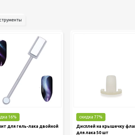
струменты
идка 16%
скидка 77%
нит для гель-лака двойной
Дисплей на крышечку фла
для лака 50 шт