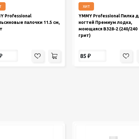
т
хит
 Professional
YMMY Professional Пилка 
ьсиновые палочки 11.5 см,
ногтей Премиум лодка,
т
моющаяся B328-2 (240/240
грит)
₽
85
₽