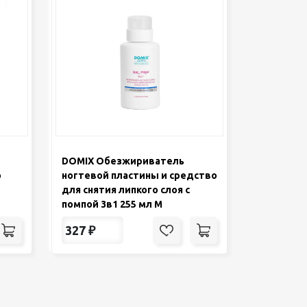
DOMIX Обезжириватель
о
ногтевой пластины и средство
для снятия липкого слоя с
помпой 3в1 255 мл М
327
₽