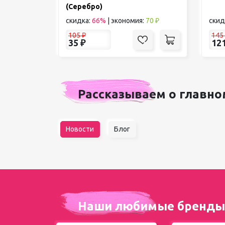
(Серебро)
скидка:
66%
|
экономия:
70 ₽
скид
105
₽
145
35
₽
12
Рассказываем о главно
Новости
Блог
Наши любимые бренды