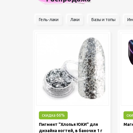
Гель-лаки
Лаки
Базы и топы
Ин
скидка 66%
ск
Пигмент "Хлопья ЮКИ" для
Маг
дизайна ногтей, в баночке 1 г