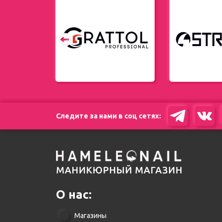
енды
Следите за нами в соц сетях:
О нас:
Магазины