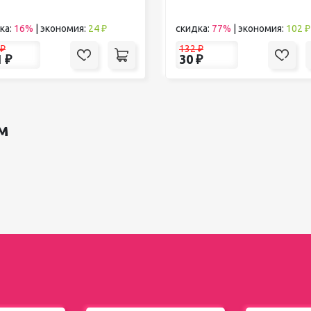
ка:
16%
|
экономия:
24 ₽
скидка:
77%
|
экономия:
102 ₽
₽
132
₽
1
₽
30
₽
м