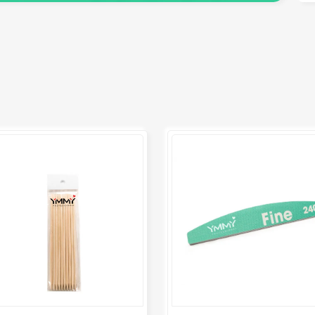
депиляция)
педикюра
Кисти
Клей
Лак для ногтей
Лампы для рабочего стола
Лампы для сушки ногтей
Лечение и уход за кутикулой и
ногтями
Пилки для ногтей
Полигели
Расходные материалы
Средства для кислотного и
щелочного педикюра
Стерилизаторы
Оборудование