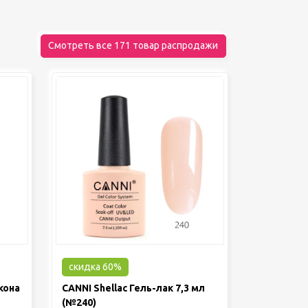
Смотреть все 171 товар распродажи
скидка 60%
кона
CANNI Shellac Гель-лак 7,3 мл
(№240)