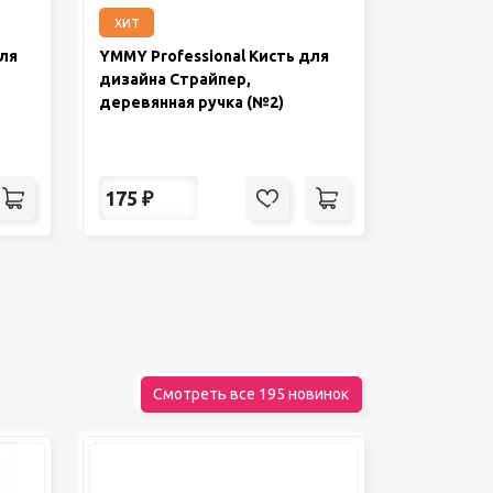
хит
для
YMMY Professional Кисть для
дизайна Страйпер,
деревянная ручка (№2)
175
₽
Смотреть все 195 новинок