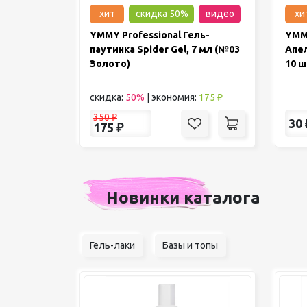
хит
скидка 50%
видео
хи
YMMY Professional Гель-
YMMY
паутинка Spider Gel, 7 мл (№03
Апел
Золото)
10 ш
скидка:
50%
|
экономия:
175 ₽
350
₽
30
175
₽
Новинки каталога
Гель-лаки
Базы и топы