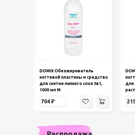
DOMIX Обезжириватель
DOM
ногтевой пластины и средство
ногт
для снятия липкого слоя 3в1,
для 
1000 мл М
раст
704
₽
21
Распродажа