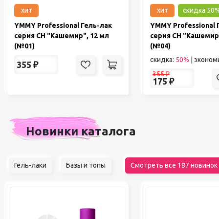
хит
хит
скидка 50
YMMY Professional Гель-лак
YMMY Professional 
серия CH "Кашемир", 12 мл
серия CH "Кашемир"
(№01)
(№04)
скидка:
50%
|
эконом
355
₽
355
₽
175
₽
Новинки каталога
Гель-лаки
Базы и топы
Смотреть все 187 новинок