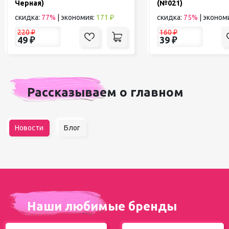
Черная)
(№021)
скидка:
77%
|
экономия:
171 ₽
скидка:
75%
|
эконом
220
₽
160
₽
49
₽
39
₽
Рассказываем о главном
Новости
Блог
Наши любимые бренды