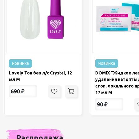
новинка
новинка
Lovely Топ без л/с Crystal, 12
DOMIX "Жидкое ле
мл М
удаления натопты
стоп, локального 
690
₽
17 мл М
90
₽
Распродажа