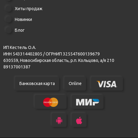
Хиты продаж
Новинки
Блог
ИП Кестель О.А.
ИНН 543314402805 / ОГРНИП 325547600139679
630559, Новосибирская область, р.п. Кольцово, а/я 210
89137001387
Банковская карта
Online