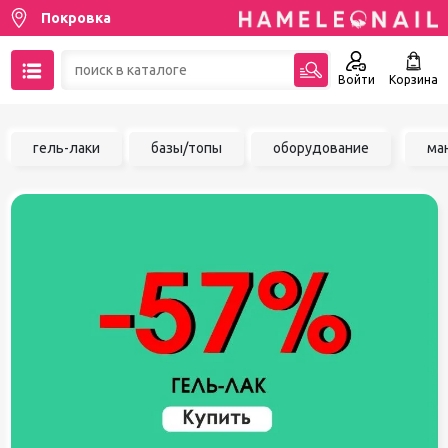
Покровка
Войти
Корзина
89137001387
гель-лаки
базы/топы
оборудование
ма
Написать на email
Чат в MAX
Акции
Избранное