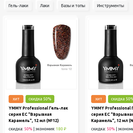
Гель-лаки
Лаки
Базы и топы
Инструменты
хит
скидка 50%
хит
скидка 50
YMMY Professional Гель-лак
YMMY Professional 
серия EC "Взрывная
серия EC "Взрывна
Карамель", 12 мл (№12)
Карамель", 12 мл (
скидка:
50%
|
экономия:
180 ₽
скидка:
50%
|
эконом