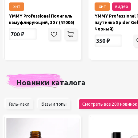
хит
хит
видео
YMMY Professional Полигель
YMMY Professional 
камуфлирующий, 30 г (№006)
паутинка Spider Gel
Черный)
700
₽
350
₽
Новинки каталога
Гель-лаки
Базы и топы
Смотреть все 200 новинок