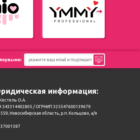
 первыми:
ридическая информация:
Кестель О.А.
 543314402805 / ОГРНИП 325547600139679
559, Новосибирская область, р.п. Кольцово, а/я
0
137001387