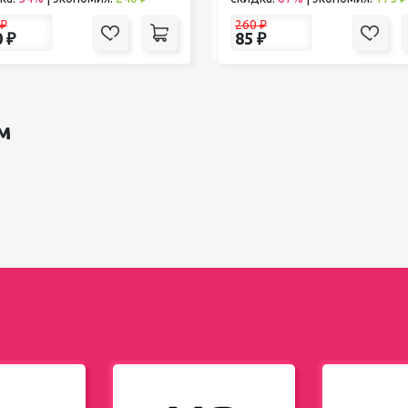
₽
260
₽
0
₽
85
₽
м