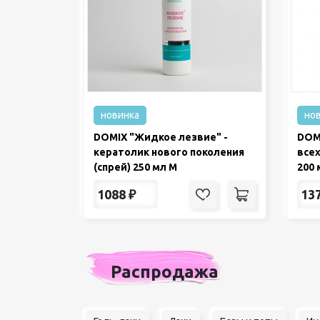
новинка
но
DOMIX "Жидкое лезвие" -
DOM
кератолик нового поколения
всех
(спрей) 250 мл М
200 
1088
₽
13
Распродажа