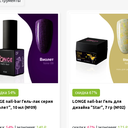
струменты
идка 54%
скидка 67%
E nail-bar Гель-лак серия
LONGE nail-bar Гель для
лет", 10 мл (№09)
дизайна "Star", 7 гр (№02)
ка:
54%
|
экономия:
240 ₽
скидка:
67%
|
экономия:
175 ₽