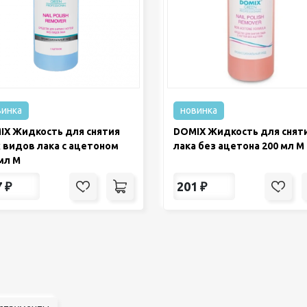
винка
новинка
IX Жидкость для снятия
DOMIX Жидкость для снят
 видов лака с ацетоном
лака без ацетона 200 мл М
мл М
7
₽
201
₽