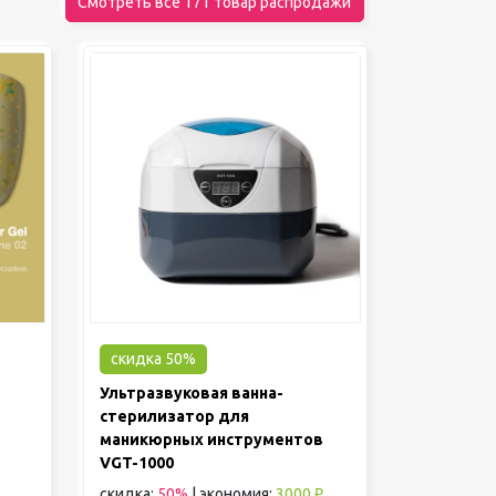
Смотреть все 171 товар распродажи
скидка 50%
Ультразвуковая ванна-
стерилизатор для
маникюрных инструментов
VGT-1000
скидка:
50%
|
экономия:
3000 ₽