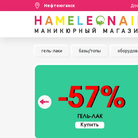
Нефтеюганск
Дос
Распродажа
гель-лаки
базы/топы
оборудов
МАНИКЮР/ПЕДИКЮР
НАБОРЫ
ШУГАРИНГ/ДЕПИЛЯЦИЯ
УХОД
АКСЕССУАРЫ
БРЕНДЫ