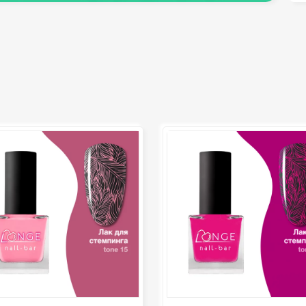
депиляция)
педикюра
Кисти
Клей
Лак для ногтей
Лампы для рабочего стола
Лампы для сушки ногтей
Лечение и уход за кутикулой и
ногтями
Пилки для ногтей
Полигели
Расходные материалы
Средства для кислотного и
щелочного педикюра
Стерилизаторы
Оборудование