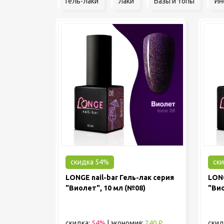
Гель-лаки
Лаки
Базы и топы
Ин
скидка 54%
ск
LONGE nail-bar Гель-лак серия
LONG
"Виолет", 10 мл (№08)
"Вио
скидка:
54%
|
экономия:
240 ₽
скид