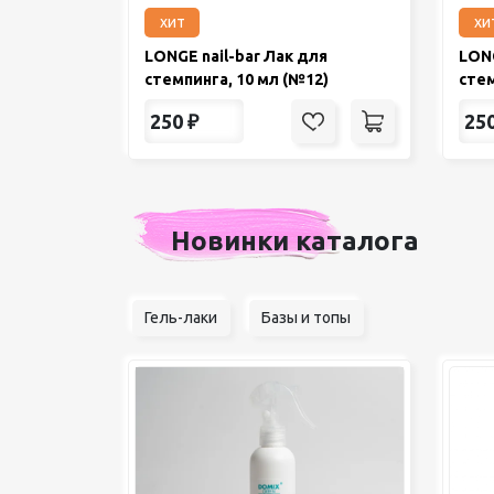
хит
хи
LONGE nail-bar Лак для
LONG
стемпинга, 10 мл (№12)
стем
250
₽
25
Новинки каталога
Гель-лаки
Базы и топы