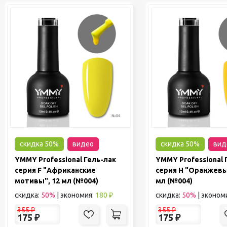
скидка 50%
видео
скидка 50%
вид
YMMY Professional Гель-лак
YMMY Professional 
серия F "Африканские
серия H "Оранжевы
мотивы", 12 мл (№004)
мл (№004)
скидка:
50%
|
экономия:
180 ₽
скидка:
50%
|
эконом
355
₽
355
₽
175
₽
175
₽