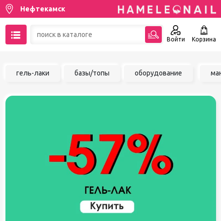
Нефтекамск
Войти
Корзина
89137001387
гель-лаки
базы/топы
оборудование
ма
Написать на email
Чат в MAX
Акции
Избранное