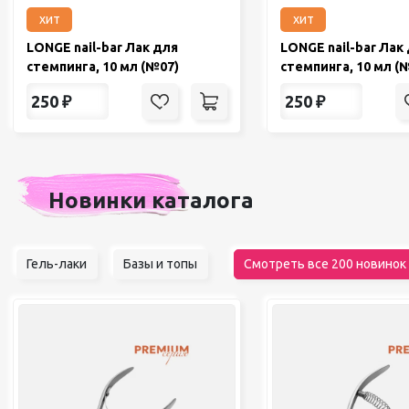
хит
хит
LONGE nail-bar Лак для
LONGE nail-bar Лак
стемпинга, 10 мл (№07)
стемпинга, 10 мл (
250
₽
250
₽
Новинки каталога
Гель-лаки
Базы и топы
Смотреть все 200 новинок