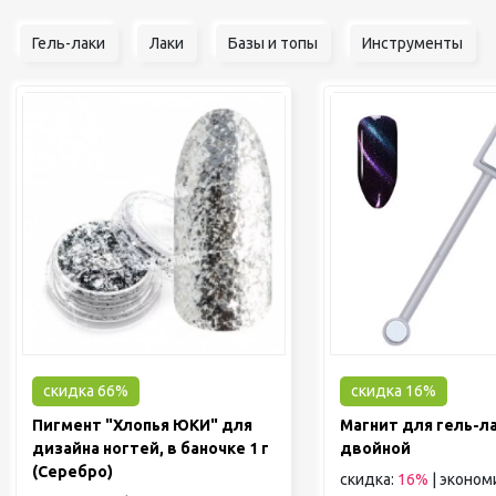
Гель-лаки
Лаки
Базы и топы
Инструменты
скидка 66%
скидка 16%
Пигмент "Хлопья ЮКИ" для
Магнит для гель-л
дизайна ногтей, в баночке 1 г
двойной
(Серебро)
скидка:
16%
|
эконом