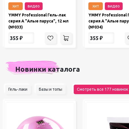
хит
видео
хит
видео
YMMY Professional Гель-лак
YMMY Professional 
серия A "Алые паруса", 12 мл
серия A "Алые пару
(№033)
(№034)
355
₽
355
₽
Новинки каталога
Гель-лаки
Базы и топы
Смотреть все 177 новинок