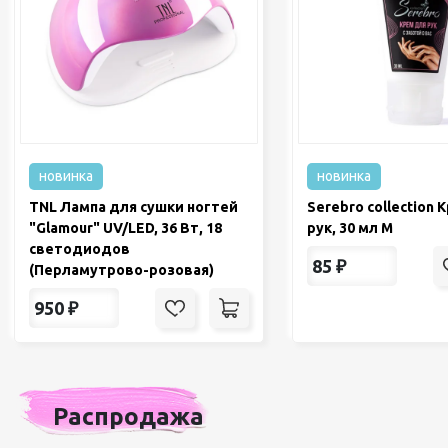
новинка
новинка
TNL Лампа для сушки ногтей
Serebro collection 
"Glamour" UV/LED, 36 Вт, 18
рук, 30 мл М
светодиодов
85
₽
(Перламутрово-розовая)
950
₽
Распродажа