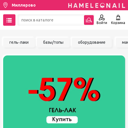
Миллерово
Войти
Корзина
89137001387
гель-лаки
базы/топы
оборудование
ма
Написать на email
Чат в MAX
Акции
Избранное