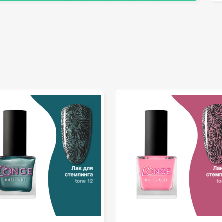
депиляция)
педикюра
Кисти
Клей
Лак для ногтей
Лампы для рабочего стола
Лампы для сушки ногтей
Лечение и уход за кутикулой и
ногтями
Пилки для ногтей
Полигели
Расходные материалы
Средства для кислотного и
щелочного педикюра
Стерилизаторы
Оборудование