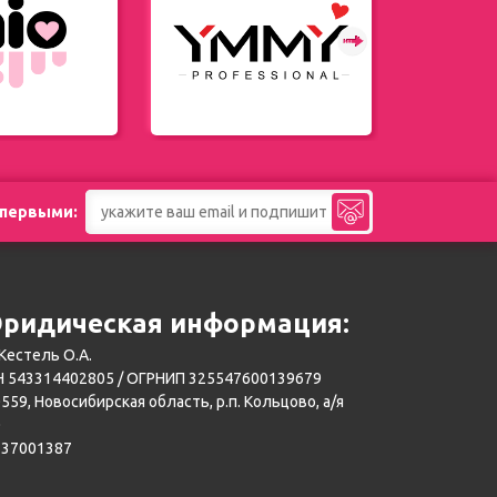
 первыми:
ридическая информация:
Кестель О.А.
 543314402805 / ОГРНИП 325547600139679
559, Новосибирская область, р.п. Кольцово, а/я
0
137001387