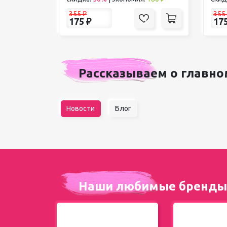
355
₽
355
175
₽
17
Рассказываем о главно
Новости
Блог
Наши любимые бренды