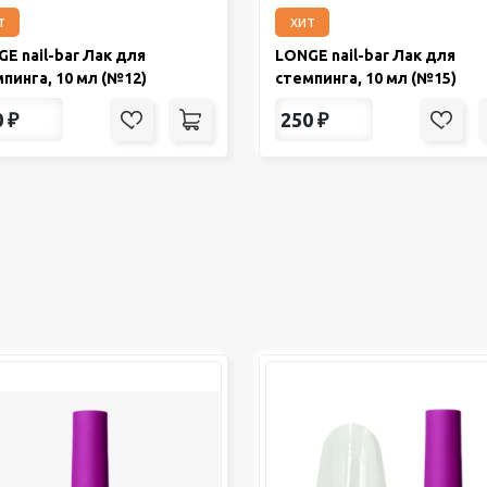
т
хит
E nail-bar Лак для
LONGE nail-bar Лак для
пинга, 10 мл (№12)
стемпинга, 10 мл (№15)
0
₽
250
₽