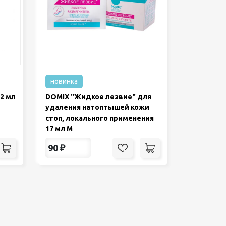
новинка
12 мл
DOMIX "Жидкое лезвие" для
удаления натоптышей кожи
стоп, локального применения
17 мл М
90
₽