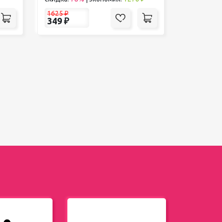
1625
₽
349
₽