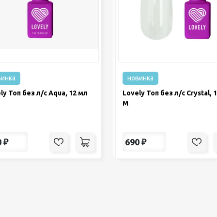
винка
новинка
ly Топ без л/с Aqua, 12 мл
Lovely Топ без л/с Crystal, 
М
0
₽
690
₽