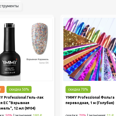
струменты
т
скидка 50%
скидка 70%
 Professional Гель-лак
YMMY Professional Фольга
ия EC "Взрывная
переводная, 1 м (Голубая)
мель", 12 мл (№04)
ка:
50%
|
экономия:
180 ₽
скидка:
70%
|
экономия:
21 ₽