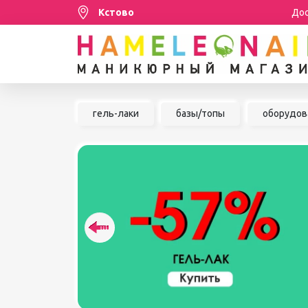
Кстово
Дос
Распродажа
гель-лаки
базы/топы
оборудов
МАНИКЮР/ПЕДИКЮР
НАБОРЫ
ШУГАРИНГ/ДЕПИЛЯЦИЯ
УХОД
АКСЕССУАРЫ
БРЕНДЫ