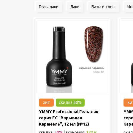
Гель-лаки
Лаки
Базы и топы
Ин
хит
скидка 50%
хи
YMMY Professional Гель-лак
YMMY
серия EC "Взрывная
сер
Карамель", 12 мл (№12)
Кара
скидка:
50%
|
экономия:
180 ₽
скид