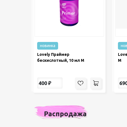
новинка
но
Lovely Праймер
Love
бескислотный, 10 мл М
М
400
₽
69
Распродажа