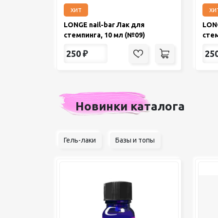
хит
хи
LONGE nail-bar Лак для
LONG
стемпинга, 10 мл (№09)
стем
250
₽
25
Новинки каталога
Гель-лаки
Базы и топы