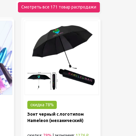
Смотреть все 171 товар распродажи
скидка 78%
Зонт черный с логотипом
Hameleon (механический)
скидка:
78%
|
экономия:
1276 ₽