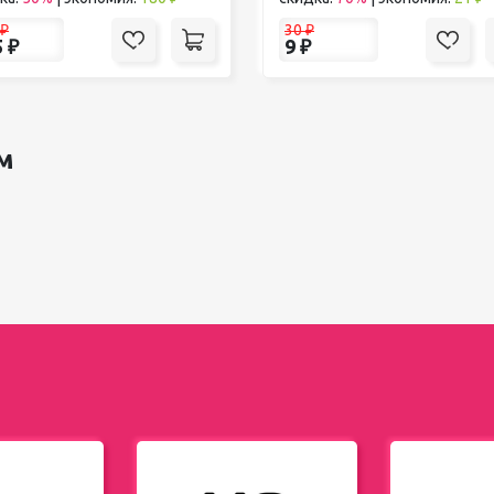
₽
30
₽
5
₽
9
₽
м