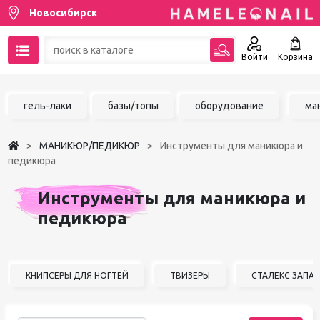
Новосибирск
Войти
Корзина
89137001387
гель-лаки
базы/топы
оборудование
ма
Написать на email
МАНИКЮР/ПЕДИКЮР
Инструменты для маникюра и
Чат в MAX
педикюра
Акции
Инструменты для маникюра и
педикюра
Избранное
КНИПСЕРЫ ДЛЯ НОГТЕЙ
ТВИЗЕРЫ
СТАЛЕКС ЗАПА