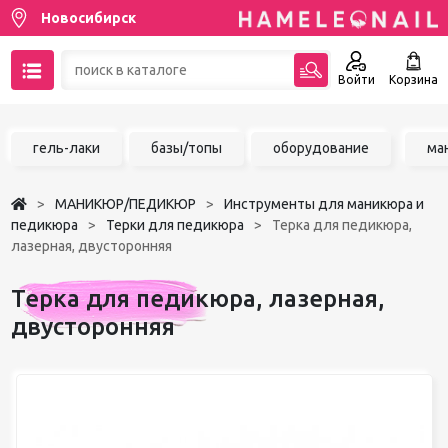
Новосибирск
Войти
Корзина
89137001387
гель-лаки
базы/топы
оборудование
ма
Написать на email
МАНИКЮР/ПЕДИКЮР
Инструменты для маникюра и
Чат в MAX
педикюра
Терки для педикюра
Терка для педикюра,
лазерная, двусторонняя
Акции
Терка для педикюра, лазерная,
Избранное
двусторонняя