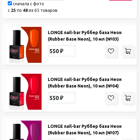
сначала с фото
с
25
по
48
из 65 товаров
LONGE nail-bar Руббер база Неон
(Rubber Base Neon), 10 мл (№03)
550
₽
LONGE nail-bar Руббер база Неон
(Rubber Base Neon), 10 мл (№04)
550
₽
LONGE nail-bar Руббер база Неон
(Rubber Base Neon), 10 мл (№07)