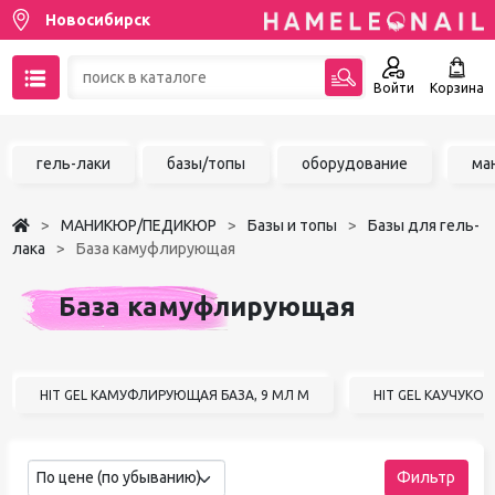
Новосибирск
Войти
Корзина
89137001387
гель-лаки
базы/топы
оборудование
ма
Написать на email
МАНИКЮР/ПЕДИКЮР
Базы и топы
Базы для гель-
Чат в MAX
лака
База камуфлирующая
Акции
База камуфлирующая
Избранное
HIT GEL КАМУФЛИРУЮЩАЯ БАЗА, 9 МЛ М
HIT GEL КАУЧУКО
По цене (по убыванию)
Фильтр