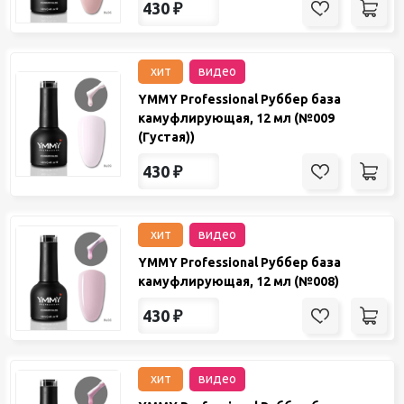
430
₽
хит
видео
YMMY Professional Руббер база
камуфлирующая, 12 мл (№009
(Густая))
430
₽
хит
видео
YMMY Professional Руббер база
камуфлирующая, 12 мл (№008)
430
₽
хит
видео