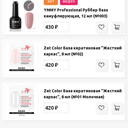
хит
видео
YMMY Professional Руббер база
камуфлирующая, 12 мл (№003)
430
₽
Zet Color База кератиновая "Жесткий
каркас", 8 мл (№02)
420
₽
Zet Color База кератиновая "Жесткий
каркас", 8 мл (№01 Молочная)
420
₽