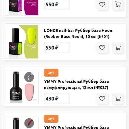
550
₽
LONGE nail-bar Руббер база Неон
(Rubber Base Neon), 10 мл (№01)
550
₽
хит
YMMY Professional Руббер база
камуфлирующая, 12 мл (№027)
430
₽
хит
YMMY Professional Руббер база