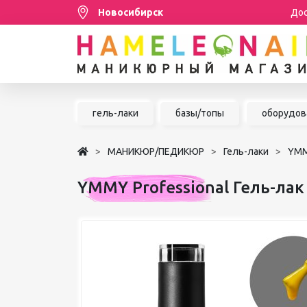
Новосибирск
Дос
Распродажа
гель-лаки
базы/топы
оборудов
МАНИКЮР/ПЕДИКЮР
МАНИКЮР/ПЕДИКЮР
Гель-лаки
YMM
НАРАЩИВАНИЕ РЕСНИЦ
YMMY Professional Гель-ла
ШУГАРИНГ/ДЕПИЛЯЦИЯ
УХОД
АКСЕССУАРЫ
БРЕНДЫ