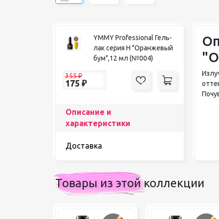
Оп
YMMY Professional Гель-
лак серия H "Оранжевый
"О
бум",12 мл (№004)
Излу
355
₽
175
₽
отте
Почу
Описание и
характеристики
Доставка
Товары из этой коллекции