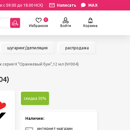
и с 09.00 до 18.00 НСК)
Написать
MAX
0
Избранное
Войти
Корзина
гориям:
шугаринг/депиляция
распродажа
РЕСНИЦ
УХОД
к серия H "Оранжевый бум",12 мл (№004)
атериалы
Уход за бровями и ресницами
ресниц
Уход за руками и ногами
04)
Уход за лицом и телом
ИЛЯЦИЯ
АКСЕССУАРЫ
ии
скидка 50%
Вазы и цветы
иалы для
Декор для дома
Шкатулки
Наличие:
сле
БРЕНДЫ
ринга
интернет-магазин