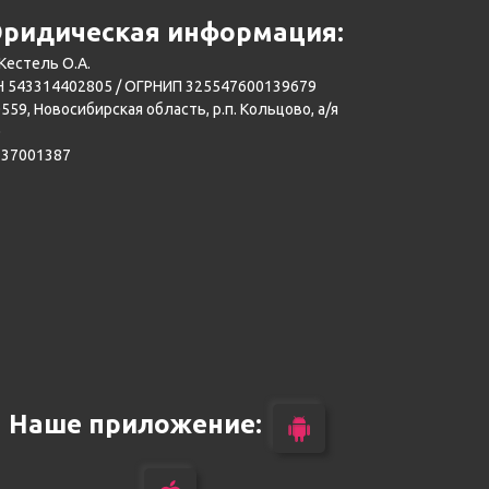
ридическая информация:
Кестель О.А.
 543314402805 / ОГРНИП 325547600139679
559, Новосибирская область, р.п. Кольцово, а/я
0
137001387
Наше приложение: