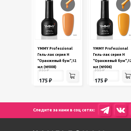
YMMY Professional
YMMY Professional
Гель-лак серия H
Гель-лак серия H
"Оранжевый бум",12
"Оранжевый бум",1
мл (№008)
мл (№006)
355
₽
355
₽
175
₽
175
₽
Следите за нами в соц сетях: