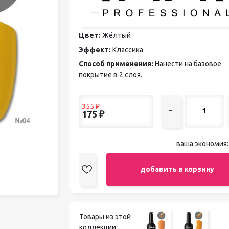
педикюра
Кисти
Лак для ногтей
Цвет:
Жёлтый
Лампы для сушки ногтей
Эффект:
Классика
Лечение и уход за кутикулой и
ногтями
Способ применения:
Нанести на базовое
Пилки для ногтей
покрытие в 2 слоя.
Полигели
Расходные материалы
Средства для кислотного и
355
₽
–
175
₽
щелочного педикюра
Стерилизаторы
Оборудование
ваша экономия
добавить в корзину
Товары из этой
коллекции