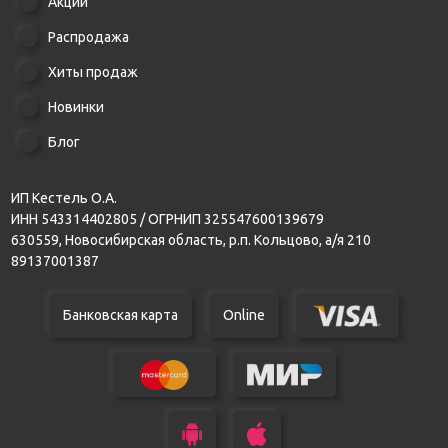
Акции
Распродажа
Хиты продаж
Новинки
Блог
ИП Кестель О.А.
ИНН 543314402805 / ОГРНИП 325547600139679
630559, Новосибирская область, р.п. Кольцово, а/я 210
89137001387
Банковская карта
Online