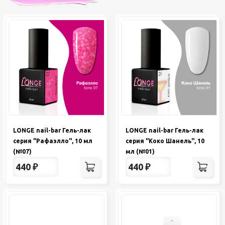
LONGE nail-bar Гель-лак
LONGE nail-bar Гель-лак
серия "Рафаэлло", 10 мл
серия "Коко Шанель", 10
(№07)
мл (№01)
440
₽
440
₽