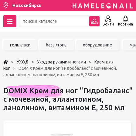
Новосибирск
Войти
Корзина
89137001387
гель-лаки
базы/топы
оборудование
ма
Написать на email
УХОД
Уход за руками и ногами
Крем для
Чат в MAX
ног
DOMIX Крем для ног "Гидробаланс" с мочевиной,
аллантоином, ланолином, витамином Е, 250 мл
Акции
DOMIX Крем для ног "Гидробаланс"
Избранное
с мочевиной, аллантоином,
ланолином, витамином Е, 250 мл