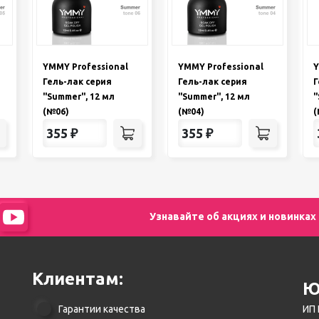
YMMY Professional
YMMY Professional
Y
Гель-лак серия
Гель-лак серия
Г
"Summer", 12 мл
"Summer", 12 мл
"
(№06)
(№04)
(
355
₽
355
₽
Узнавайте об акциях и новинках
Клиентам:
Ю
Гарантии качества
ИП 