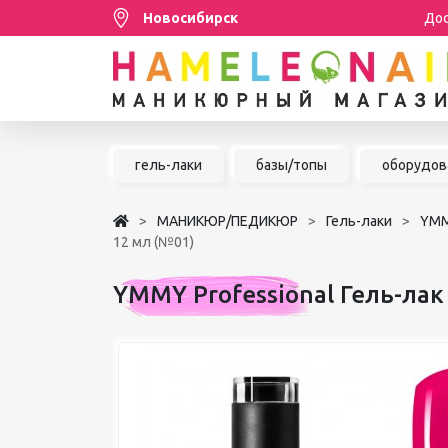
Новосибирск
Дос
Распродажа
гель-лаки
базы/топы
оборудов
МАНИКЮР/ПЕДИКЮР
МАНИКЮР/ПЕДИКЮР
Гель-лаки
YMM
НАРАЩИВАНИЕ РЕСНИЦ
12 мл (№01)
ШУГАРИНГ/ДЕПИЛЯЦИЯ
YMMY Professional Гель-лак
УХОД
АКСЕССУАРЫ
БРЕНДЫ