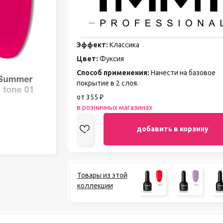
педикюра
Кисти
Лак для ногтей
Лампы для сушки ногтей
Эффект:
Классика
Лечение и уход за кутикулой и
Цвет:
Фуксия
ногтями
Пилки для ногтей
Способ применения:
Нанести на базовое
Полигели
покрытие в 2 слоя.
Расходные материалы
от 355 ₽
Средства для кислотного и
в розничных магазинах
щелочного педикюра
Стерилизаторы
добавить в корзину
Оборудование
Товары из этой
коллекции