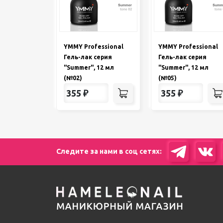
YMMY Professional
YMMY Professional
Гель-лак серия
Гель-лак серия
"Summer", 12 мл
"Summer", 12 мл
(№02)
(№05)
355
₽
355
₽
Следите за нами в соц сетях: