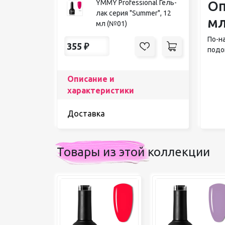
Оп
YMMY Professional Гель-
лак серия "Summer", 12
мл
мл (№01)
По-н
355
₽
подо
Описание и
характеристики
Доставка
Товары из этой коллекции