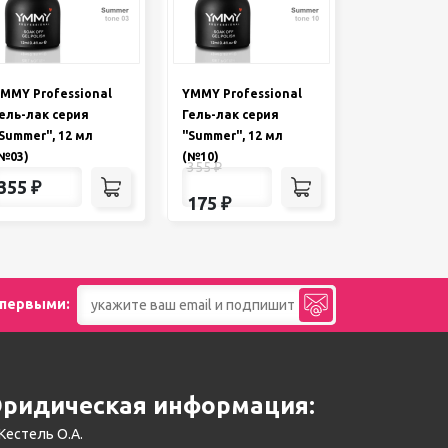
MMY Professional
YMMY Professional
ель-лак серия
Гель-лак серия
Summer", 12 мл
"Summer", 12 мл
№03)
(№10)
355
₽
355
₽
175
₽
 первыми:
ридическая информация:
Кестель О.А.