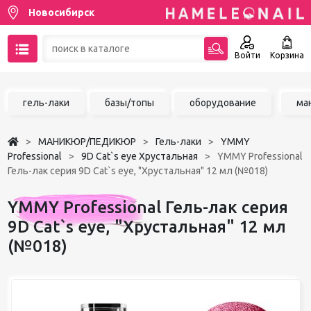
Новосибирск
Войти
Корзина
89137001387
гель-лаки
базы/топы
оборудование
ма
Написать на email
МАНИКЮР/ПЕДИКЮР
Гель-лаки
YMMY
Чат в MAX
Professional
9D Cat`s eye Хрустальная
YMMY Professional
Гель-лак серия 9D Cat`s eye, "Хрустальная" 12 мл (№018)
Акции
YMMY Professional Гель-лак серия
Избранное
9D Cat`s eye, "Хрустальная" 12 мл
(№018)