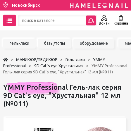
Новосибирск
Войти
Корзина
89137001387
гель-лаки
базы/топы
оборудование
ма
Написать на email
МАНИКЮР/ПЕДИКЮР
Гель-лаки
YMMY
Чат в MAX
Professional
9D Cat`s eye Хрустальная
YMMY Professional
Гель-лак серия 9D Cat`s eye, "Хрустальная" 12 мл (№011)
Акции
YMMY Professional Гель-лак серия
Избранное
9D Cat`s eye, "Хрустальная" 12 мл
(№011)