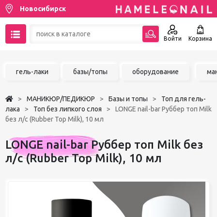
Новосибирск
Войти
Корзина
89137001387
гель-лаки
базы/топы
оборудование
ма
Написать на email
МАНИКЮР/ПЕДИКЮР
Базы и топы
Топ для гель-
Чат в MAX
лака
Топ без липкого слоя
LONGE nail-bar Руббер топ Milk
без л/с (Rubber Top Milk), 10 мл
Акции
LONGE nail-bar Руббер топ Milk без
Избранное
л/с (Rubber Top Milk), 10 мл