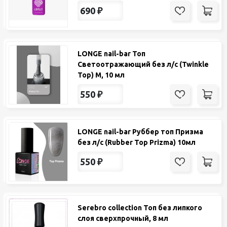
690
₽
LONGE nail-bar Топ
Светоотражающий без л/с (Twinkle
Top) М, 10 мл
550
₽
LONGE nail-bar Руббер топ Призма
без л/с (Rubber Top Prizma) 10мл
550
₽
Serebro collection Топ без липкого
слоя сверхпрочный, 8 мл