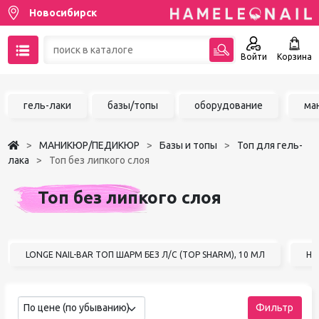
Новосибирск
Войти
Корзина
89137001387
гель-лаки
базы/топы
оборудование
ма
Написать на email
МАНИКЮР/ПЕДИКЮР
Базы и топы
Топ для гель-
Чат в MAX
лака
Топ без липкого слоя
Акции
Топ без липкого слоя
Избранное
LONGE NAIL-BAR ТОП ШАРМ БЕЗ Л/С (TOP SHARM), 10 МЛ
HI
По цене (по убыванию)
Фильтр