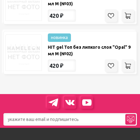
мл М (№03)
420
₽
новинка
HIT gel Топ без липкого слоя "Opal" 9
мл М (№02)
420
₽