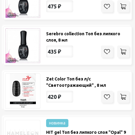
475
₽
Serebro collection Топ без липкого
слоя, 8 мл
435
₽
Zet Color Топ без л/с
"Светоотражающий" , 8 мл
420
₽
новинка
HIT gel Топ без липкого слоя "Opal" 9