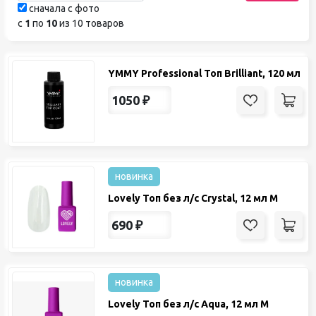
сначала с фото
с
1
по
10
из 10 товаров
YMMY Professional Топ Brilliant, 120 мл
1050
₽
новинка
Lovely Топ без л/с Crystal, 12 мл М
690
₽
новинка
Lovely Топ без л/с Aqua, 12 мл М