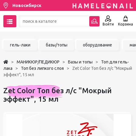
Новосибирск
Войти
Корзина
89137001387
гель-лаки
базы/топы
оборудование
ма
Написать на email
МАНИКЮР/ПЕДИКЮР
Базы и топы
Топ для гель-
Чат в MAX
лака
Топ без липкого слоя
Zet Color Топ без л/с "Мокрый
эффект", 15 мл
Акции
Zet Color Топ без л/с "Мокрый
Избранное
эффект", 15 мл