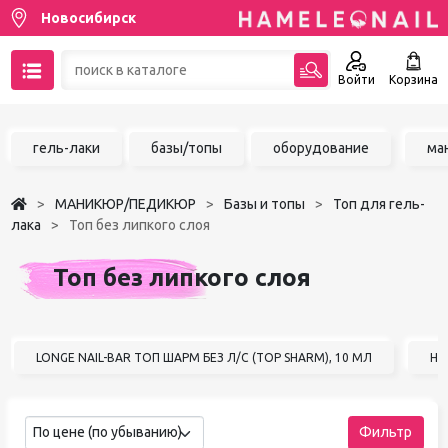
Новосибирск
Войти
Корзина
89137001387
гель-лаки
базы/топы
оборудование
ма
Написать на email
МАНИКЮР/ПЕДИКЮР
Базы и топы
Топ для гель-
Чат в MAX
лака
Топ без липкого слоя
Акции
Топ без липкого слоя
Избранное
LONGE NAIL-BAR ТОП ШАРМ БЕЗ Л/С (TOP SHARM), 10 МЛ
HI
По цене (по убыванию)
Фильтр