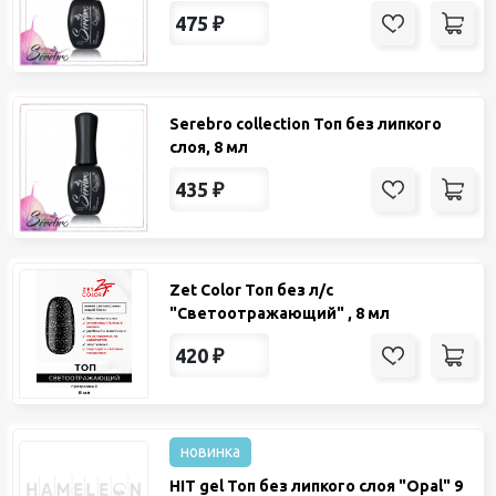
475
₽
Serebro collection Топ без липкого
слоя, 8 мл
435
₽
Zet Color Топ без л/с
"Светоотражающий" , 8 мл
420
₽
новинка
HIT gel Топ без липкого слоя "Opal" 9