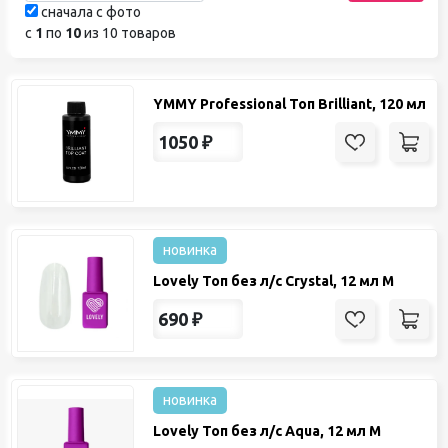
сначала с фото
с
1
по
10
из 10 товаров
YMMY Professional Топ Brilliant, 120 мл
1050
₽
новинка
Lovely Топ без л/с Crystal, 12 мл М
690
₽
новинка
Lovely Топ без л/с Aqua, 12 мл М