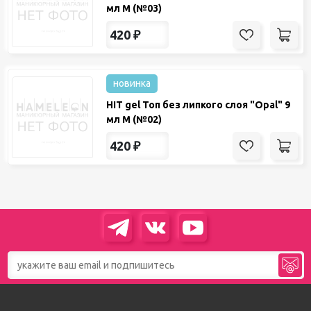
мл М (№03)
420
₽
новинка
HIT gel Топ без липкого слоя "Opal" 9
мл М (№02)
420
₽