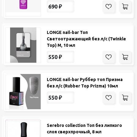
690
₽
LONGE nail-bar Топ
Светоотражающий без л/с (Twinkle
Top) М, 10 мл
550
₽
LONGE nail-bar Руббер топ Призма
без л/с (Rubber Top Prizma) 10мл
550
₽
Serebro collection Топ без липкого
слоя сверхпрочный, 8 мл