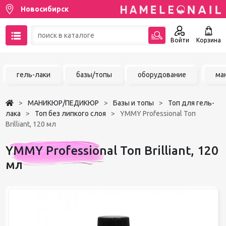
Новосибирск
Войти
Корзина
89137001387
гель-лаки
базы/топы
оборудование
ма
Написать на email
МАНИКЮР/ПЕДИКЮР
Базы и топы
Топ для гель-
Чат в MAX
лака
Топ без липкого слоя
YMMY Professional Топ
Brilliant, 120 мл
Акции
YMMY Professional Топ Brilliant, 120
Избранное
мл