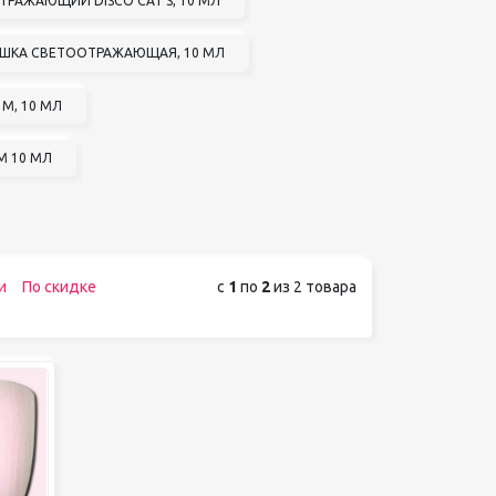
ТРАЖАЮЩИЙ DISCO CAT'S, 10 МЛ
 КОШКА СВЕТООТРАЖАЮЩАЯ, 10 МЛ
 М, 10 МЛ
М 10 МЛ
и
По скидке
с
1
по
2
из 2 товара