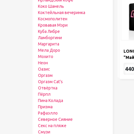
Ирландский кофе
Коко Шанель
Коктейльная вечеринка
Космополитен
Кровавая Мэри
Куба Либре
Ламборгини
Маргарита
Мела Доро
LONG
Мохито
"Май 
Неон
440
Оазис
Оргазм
Оргазм Cat's
Отвёртка
Пёрпл
Пина Колада
Призма
Рафаэлло
Северное Сияние
Секс на пляже
Смузи