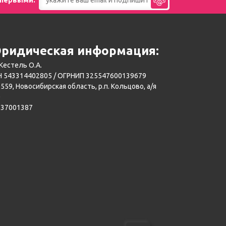
ридическая информация:
Кестель О.А.
 543314402805 / ОГРНИП 325547600139679
559, Новосибирская область, р.п. Кольцово, а/я
0
137001387