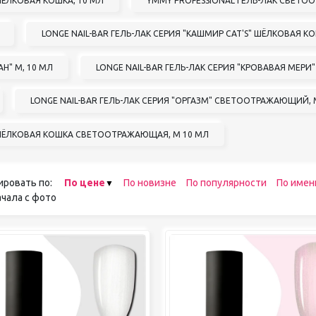
 ШЁЛКОВАЯ КОШКА, 10 МЛ
YMMY PROFESSIONAL ГЕЛЬ-ЛАК СВЕТОО
педикюра
Кисти
LONGE NAIL-BAR ГЕЛЬ-ЛАК СЕРИЯ "КАШМИР CAT'S" ШЁЛКОВАЯ
Лак для ногтей
Лампы для сушки ногтей
Н" М, 10 МЛ
LONGE NAIL-BAR ГЕЛЬ-ЛАК СЕРИЯ "КРОВАВАЯ МЕРИ"
Лечение и уход за кутикулой и
ногтями
Пилки для ногтей
LONGE NAIL-BAR ГЕЛЬ-ЛАК СЕРИЯ "ОРГАЗМ" СВЕТООТРАЖАЮЩИЙ, 
Полигели
Расходные материалы
S" ШЁЛКОВАЯ КОШКА СВЕТООТРАЖАЮЩАЯ, М 10 МЛ
Средства для кислотного и
щелочного педикюра
Стерилизаторы
ировать по:
По цене
По новизне
По популярности
По имен
Оборудование
чала с фото