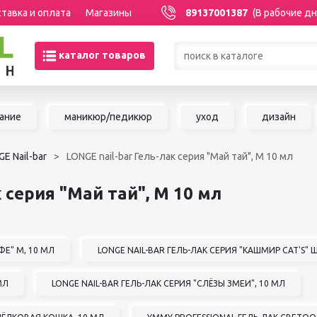
тавка и оплата
Магазины
89137001387
(В рабочие дн
каталог товаров
Товары со скидками по кате
ание
маникюр/педикюр
уход
дизайн
МАНИКЮР/ПЕДИКЮР
НАРАЩИВАНИЕ 
E Nail-bar
LONGE nail-bar Гель-лак серия "Май тай", М 10 мл
Акриловая система
Сопутствующие м
Аксессуары для мастеров
для наращивания 
 серия "Май тай", М 10 мл
Аппаратный маникюр и
ШУГАРИНГ/ДЕП
педикюр
Базы и топы
Воск для депиляц
Гели
Воскоплавы
ФЕ" М, 10 МЛ
LONGE NAIL-BAR ГЕЛЬ-ЛАК СЕРИЯ "КАШМИР CAT'S"
Гель-краска
Расходные матер
Гель-лаки
депиляции
МЛ
LONGE NAIL-BAR ГЕЛЬ-ЛАК СЕРИЯ "СЛЁЗЫ ЗМЕИ", 10 МЛ
Дизайны для ногтей
Средства до и по
Жидкости
депиляции и шуга
Инструменты для маникюра и