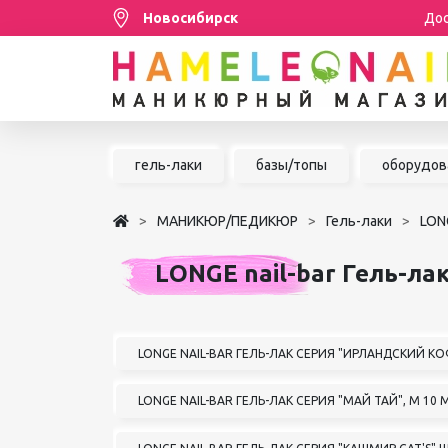
Новосибирск
Дос
Распродажа
гель-лаки
базы/топы
оборудов
МАНИКЮР/ПЕДИКЮР
МАНИКЮР/ПЕДИКЮР
Гель-лаки
LONG
НАРАЩИВАНИЕ РЕСНИЦ
LONGE nail-bar Гель-лак
ШУГАРИНГ/ДЕПИЛЯЦИЯ
УХОД
АКСЕССУАРЫ
LONGE NAIL-BAR ГЕЛЬ-ЛАК СЕРИЯ "ИРЛАНДСКИЙ КО
БРЕНДЫ
LONGE NAIL-BAR ГЕЛЬ-ЛАК СЕРИЯ "МАЙ ТАЙ", М 10 