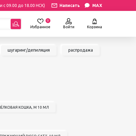
и с 09.00 до 18.00 НСК)
Написать
MAX
0
Избранное
Войти
Корзина
гориям:
шугаринг/депиляция
распродажа
РЕСНИЦ
УХОД
атериалы
Уход за бровями и ресницами
ресниц
Уход за руками и ногами
Уход за лицом и телом
ИЛЯЦИЯ
АКСЕССУАРЫ
ии
Вазы и цветы
 ШЁЛКОВАЯ КОШКА, M 10 МЛ
иалы для
Декор для дома
Шкатулки
сле
БРЕНДЫ
ринга