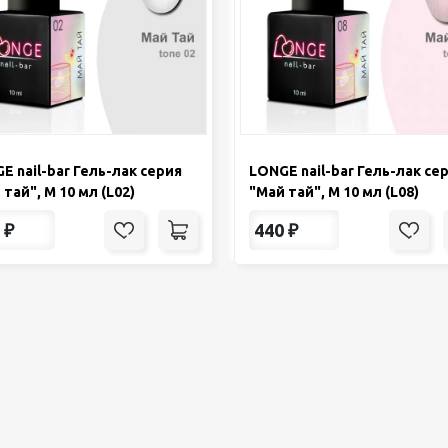
E nail-bar Гель-лак серия
LONGE nail-bar Гель-лак се
тай", М 10 мл (L02)
"Май тай", М 10 мл (L08)
₽
440
₽