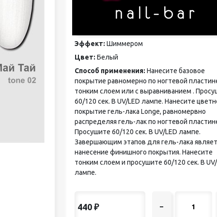
педикюра
Кисти
Лак для ногтей
Лампы для сушки ногтей
Эффект:
Шиммером
Лечение и уход за кутикулой и
Цвет:
Белый
ногтями
Пилки для ногтей
Способ применения:
Нанесите базовое
Полигели
покрытие равномерно по ногтевой пластин
Расходные материалы
тонким слоем или с выравниванием . Прос
Средства для кислотного и
60/120 сек. В UV/LED лампе. Нанесите цветн
щелочного педикюра
покрытие гель-лака Longe, равномервно
Стерилизаторы
распределяя гель-лак по ногтевой пластин
Оборудование
Просушите 60/120 сек. В UV/LED лампе.
Завершающим этапов для гель-лака являет
нанесение финишного покрытия. Нанесите
тонким слоем и просушите 60/120 сек. В UV
лампе.
440
₽
–