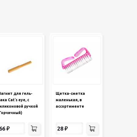
агнит для гель-
Щетка-сметка
ака Cat`s eye, с
маленькая, в
иликоновой ручкой
ассортименте
Горчичный)
66
₽
28
₽