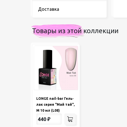
Доставка
Товары из этой коллекции
LONGE nail-bar Гель-
лак серия "Май тай",
М 10 мл (L08)
440
₽