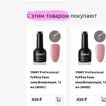
С этим товаром покупают
YMMY Professional
YMMY Professional
Руббер база
Руббер база
камуфлирующая, 12
камуфлирующая, 12
мл (№001)
мл (№003)
430
₽
430
₽