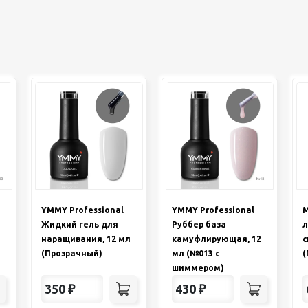
YMMY Professional
YMMY Professional
М
Жидкий гель для
Руббер база
л
наращивания, 12 мл
камуфлирующая, 12
с
(Прозрачный)
мл (№013 с
(
шиммером)
350
₽
430
₽