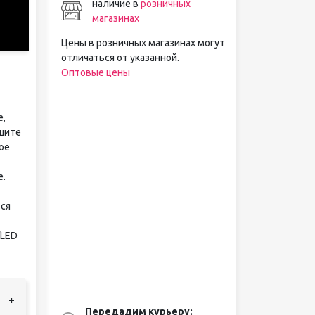
наличие в
розничных
магазинах
Цены в розничных магазинах могут
отличаться от указанной.
Оптовые цены
е,
ушите
ое
е.
ся
/LED
+
Передадим курьеру: