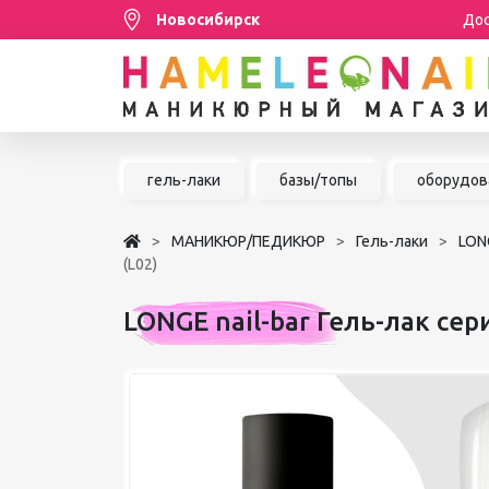
Новосибирск
Дос
Распродажа
гель-лаки
базы/топы
оборудов
МАНИКЮР/ПЕДИКЮР
МАНИКЮР/ПЕДИКЮР
Гель-лаки
LONG
НАРАЩИВАНИЕ РЕСНИЦ
(L02)
ШУГАРИНГ/ДЕПИЛЯЦИЯ
LONGE nail-bar Гель-лак сер
УХОД
АКСЕССУАРЫ
БРЕНДЫ