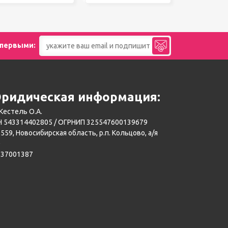
 первыми:
ридическая информация:
Кестель О.А.
 543314402805 / ОГРНИП 325547600139679
559, Новосибирская область, р.п. Кольцово, а/я
0
137001387