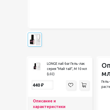
Оп
LONGE nail-bar Гель-лак
серия "Май тай", М 10 мл
мл
(L02)
Гель
440
₽
раст
Описание и
характеристики