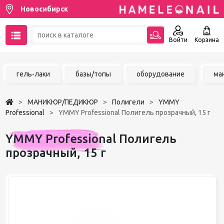
Новосибирск
Войти
Корзина
89137001387
гель-лаки
базы/топы
оборудование
ма
Написать на email
МАНИКЮР/ПЕДИКЮР
Полигели
YMMY
Чат в MAX
Professional
YMMY Professional Полигель прозрачный, 15 г
Акции
YMMY Professional Полигель
прозрачный, 15 г
Избранное