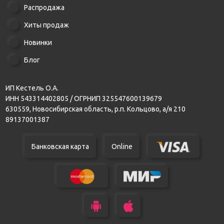
Распродажа
Хиты продаж
Новинки
Блог
ИП Кестель О.А.
ИНН 543314402805 / ОГРНИП 325547600139679
630559, Новосибирская область, р.п. Кольцово, а/я 210
89137001387
Банковская карта
Online