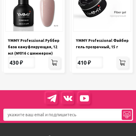
YMMY Professional Руббер
YMMY Professional Файбер
база камуфлирующая, 12
гель прозрачный, 15 г
мл (№016 с шиммером)
430
₽
410
₽