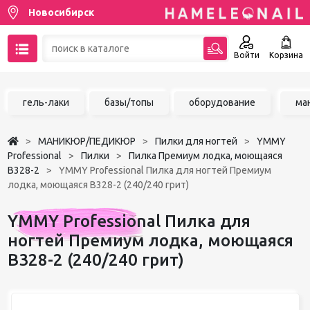
Новосибирск
Войти
Корзина
89137001387
гель-лаки
базы/топы
оборудование
ма
Написать на email
МАНИКЮР/ПЕДИКЮР
Пилки для ногтей
YMMY
Чат в MAX
Professional
Пилки
Пилка Премиум лодка, моющаяся
B328-2
YMMY Professional Пилка для ногтей Премиум
лодка, моющаяся B328-2 (240/240 грит)
Акции
YMMY Professional Пилка для
Избранное
ногтей Премиум лодка, моющаяся
B328-2 (240/240 грит)