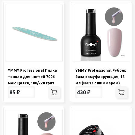
YMMY Professional Пилка
YMMY Professional Руббер
тонкая для ногтей 7006
база камуфлирующая, 12
моющаяся, 180/220 грит
мл (№013 с шиммером)
85
₽
430
₽