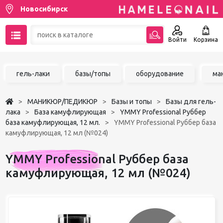
Новосибирск
Войти
Корзина
89137001387
гель-лаки
базы/топы
оборудование
ма
Написать на email
МАНИКЮР/ПЕДИКЮР
Базы и топы
Базы для гель-
Чат в MAX
лака
База камуфлирующая
YMMY Professional Руббер
база камуфлирующая, 12 мл.
YMMY Professional Руббер база
камуфлирующая, 12 мл (№024)
Акции
YMMY Professional Руббер база
Избранное
камуфлирующая, 12 мл (№024)