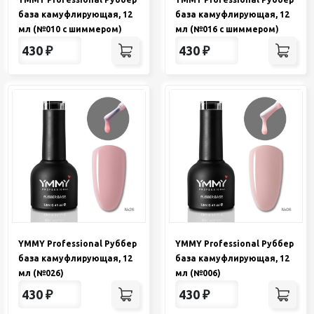
база камуфлирующая, 12
база камуфлирующая, 12
мл (№010 с шиммером)
мл (№016 с шиммером)
430
₽
430
₽
YMMY Professional Руббер
YMMY Professional Руббер
база камуфлирующая, 12
база камуфлирующая, 12
мл (№026)
мл (№006)
430
₽
430
₽