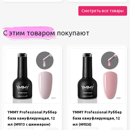
Смотреть все товары
С этим товаром покупают
YMMY Professional Руббер
YMMY Professional Руббер
база камуфлирующая, 12
база камуфлирующая, 12
мл (№013 с шиммером)
мл (№026)