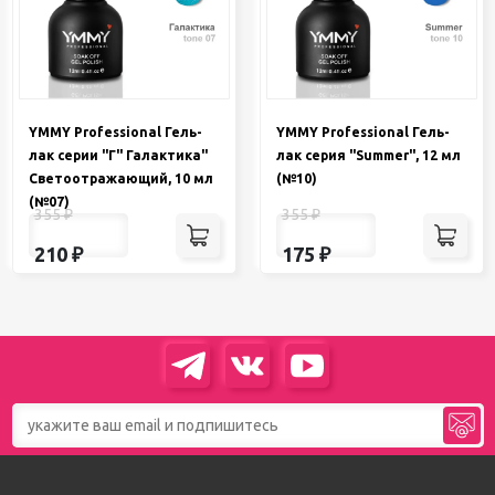
YMMY Professional Гель-
YMMY Professional Гель-
лак серии "Г" Галактика"
лак серия "Summer", 12 мл
Светоотражающий, 10 мл
(№10)
(№07)
355
₽
355
₽
210
₽
175
₽