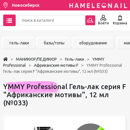
Новосибирск
Войти
Корзина
89137001387
гель-лаки
базы/топы
оборудование
ма
Написать на email
МАНИКЮР/ПЕДИКЮР
Гель-лаки
YMMY
Чат в MAX
Professional
Африканские мотивы F
YMMY Professional
Гель-лак серия F "Африканские мотивы", 12 мл (№033)
Акции
YMMY Professional Гель-лак серия F
Избранное
"Африканские мотивы", 12 мл
(№033)