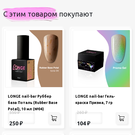
С этим товаром покупают
LONGE nail-bar Руббер
LONGE nail-bar Гель-
база Поталь (Rubber Base
краска Призма, 7 гр
Potal), 10 мл (№04)
550
₽
260
₽
250
₽
104
₽