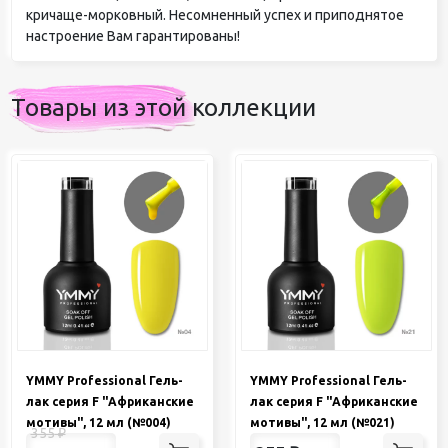
кричаще-морковный. Несомненный успех и приподнятое
настроение Вам гарантированы!
Товары из этой коллекции
YMMY Professional Гель-
YMMY Professional Гель-
лак серия F "Африканские
лак серия F "Африканские
мотивы", 12 мл (№004)
мотивы", 12 мл (№021)
355
₽