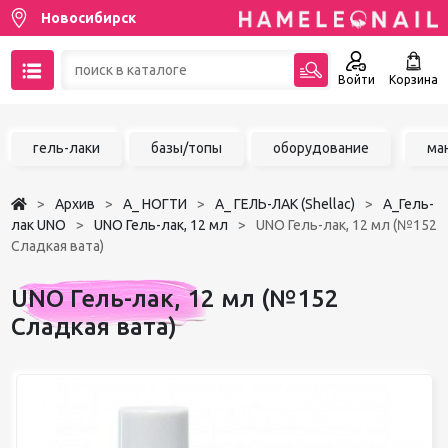
Новосибирск
Войти
Корзина
89137001387
гель-лаки
базы/топы
оборудование
ма
Написать на email
Архив
А_ НОГТИ
А_ ГЕЛЬ-ЛАК (Shellac)
А_Гель-
Чат в MAX
лак UNO
UNO Гель-лак, 12 мл
UNO Гель-лак, 12 мл (№152
Сладкая вата)
Акции
UNO Гель-лак, 12 мл (№152
Избранное
Сладкая вата)