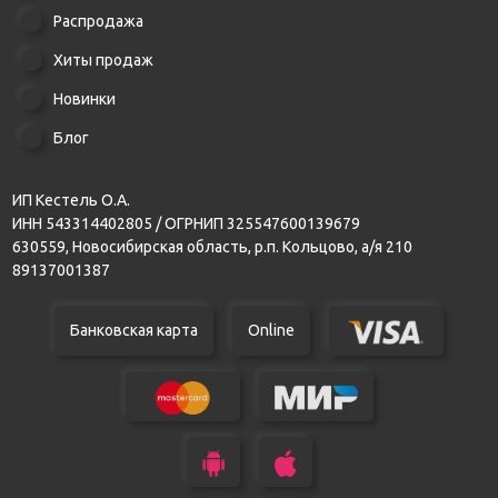
Распродажа
Хиты продаж
Новинки
Блог
ИП Кестель О.А.
ИНН 543314402805 / ОГРНИП 325547600139679
630559, Новосибирская область, р.п. Кольцово, а/я 210
89137001387
Банковская карта
Online