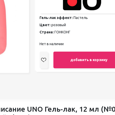
педикюра
Кисти
Лак для ногтей
Гель-лак эффект:
Пастель
Лампы для сушки ногтей
Цвет:
розовый
Лечение и уход за кутикулой и
ногтями
Страна:
ГОНКОНГ
Пилки для ногтей
Полигели
Нет в наличии
Расходные материалы
Средства для кислотного и
щелочного педикюра
добавить в корзину
Стерилизаторы
Оборудование
исание UNO Гель-лак, 12 мл (№