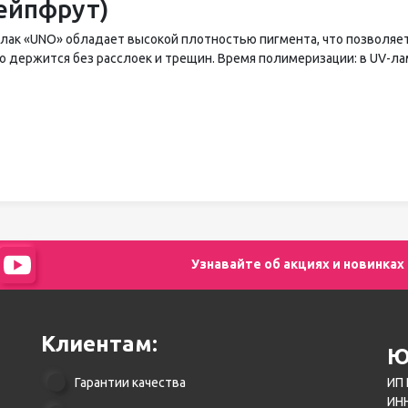
ейпфрут)
-лак «UNO» обладает высокой плотностью пигмента, что позволяет
о держится без расслоек и трещин. Время полимеризации: в UV-лам
Узнавайте об акциях и новинках
Клиентам:
Ю
Гарантии качества
ИП 
ИНН