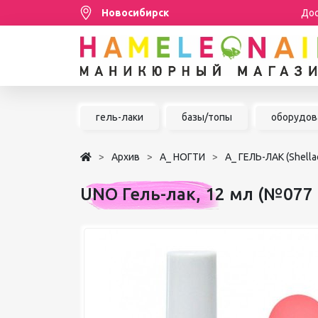
Новосибирск
Дос
Распродажа
гель-лаки
базы/топы
оборудов
МАНИКЮР/ПЕДИКЮР
Архив
А_ НОГТИ
А_ ГЕЛЬ-ЛАК (Shella
НАРАЩИВАНИЕ РЕСНИЦ
UNO Гель-лак, 12 мл (№077
ШУГАРИНГ/ДЕПИЛЯЦИЯ
УХОД
АКСЕССУАРЫ
БРЕНДЫ