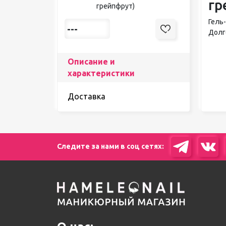
гр
грейпфрут)
Гель
---
Долг
Описание и
характеристики
Доставка
Следите за нами в соц сетях: