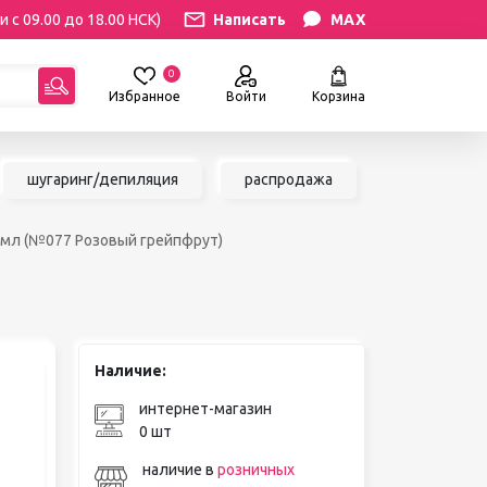
и с 09.00 до 18.00 НСК)
Написать
MAX
0
Избранное
Войти
Корзина
гориям:
шугаринг/депиляция
распродажа
РЕСНИЦ
УХОД
2 мл (№077 Розовый грейпфрут)
атериалы
Уход за бровями и ресницами
ресниц
Уход за руками и ногами
Уход за лицом и телом
ИЛЯЦИЯ
АКСЕССУАРЫ
ии
Наличие:
Вазы и цветы
иалы для
Декор для дома
интернет-магазин
Шкатулки
0 шт
сле
БРЕНДЫ
ринга
наличие в
розничных