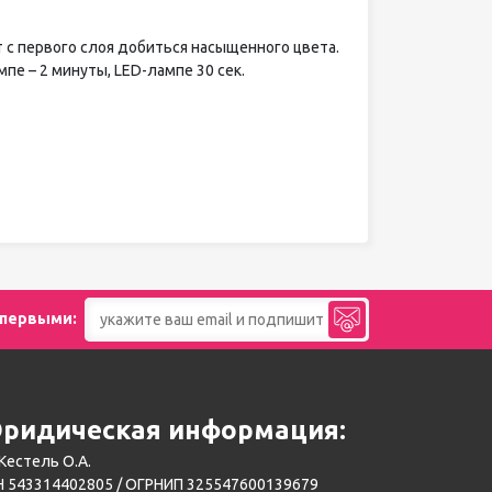
 с первого слоя добиться насыщенного цвета.
пе – 2 минуты, LED-лампе 30 сек.
 первыми:
ридическая информация:
Кестель О.А.
 543314402805 / ОГРНИП 325547600139679