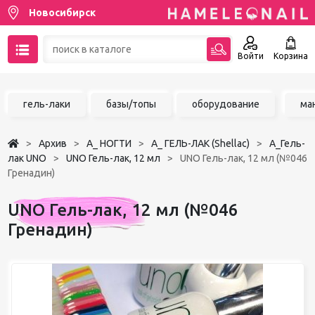
Новосибирск
Войти
Корзина
89137001387
гель-лаки
базы/топы
оборудование
ма
Написать на email
Архив
А_ НОГТИ
А_ ГЕЛЬ-ЛАК (Shellac)
А_Гель-
Чат в MAX
лак UNO
UNO Гель-лак, 12 мл
UNO Гель-лак, 12 мл (№046
Гренадин)
Акции
UNO Гель-лак, 12 мл (№046
Избранное
Гренадин)