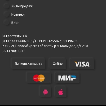
Хиты продаж
Новинки
Блог
ИП Кестель О.А.
ИНН 543314402805 / ОГРНИП 325547600139679
630559, Новосибирская область, р.п. Кольцово, а/я 210
89137001387
Банковская карта
Online