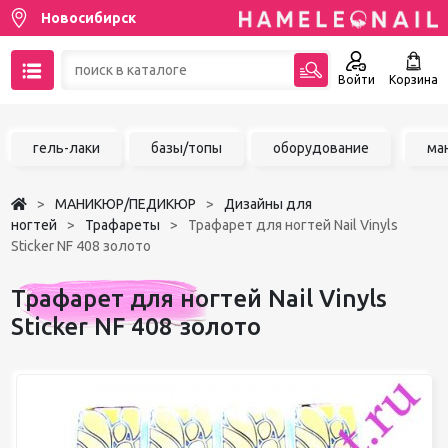
Новосибирск
Войти
Корзина
89137001387
гель-лаки
базы/топы
оборудование
ма
Написать на email
МАНИКЮР/ПЕДИКЮР
Дизайны для
Чат в MAX
ногтей
Трафареты
Трафарет для ногтей Nail Vinyls
Sticker NF 408 золото
Акции
Трафарет для ногтей Nail Vinyls
Избранное
Sticker NF 408 золото