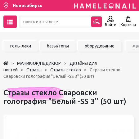
Новосибирск
Войти
Корзина
89137001387
гель-лаки
базы/топы
оборудование
ма
Написать на email
МАНИКЮР/ПЕДИКЮР
Дизайны для
Чат в MAX
ногтей
Стразы
Стразы стекло
Стразы стекло
Сваровски голография "Белый -SS 3" (50 шт)
Акции
Стразы стекло Сваровски
Избранное
голография "Белый -SS 3" (50 шт)