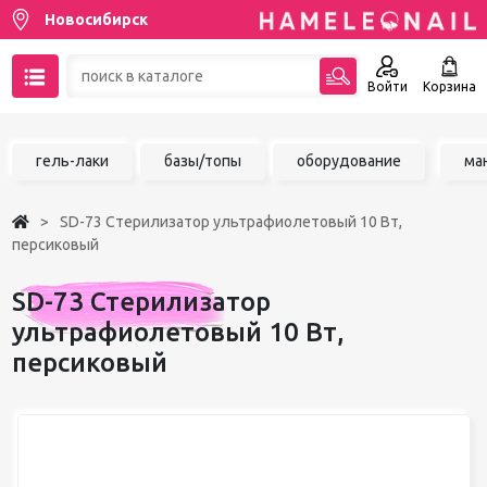
Новосибирск
Войти
Корзина
89137001387
гель-лаки
базы/топы
оборудование
ма
Написать на email
SD-73 Стерилизатор ультрафиолетовый 10 Вт,
Чат в MAX
персиковый
Акции
SD-73 Стерилизатор
ультрафиолетовый 10 Вт,
Избранное
персиковый