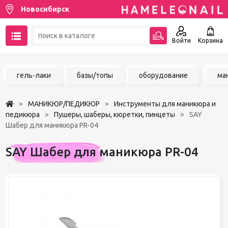
Новосибирск
Войти
Корзина
89137001387
гель-лаки
базы/топы
оборудование
ма
Написать на email
МАНИКЮР/ПЕДИКЮР
Инструменты для маникюра и
Чат в MAX
педикюра
Пушеры, шаберы, кюретки, пинцеты
SAY
Шабер для маникюра PR-04
Акции
SAY Шабер для маникюра PR-04
Избранное