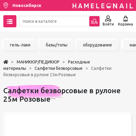
Новосибирск
Войти
Корзина
89137001387
гель-лаки
базы/топы
оборудование
ма
Написать на email
МАНИКЮР/ПЕДИКЮР
Расходные
Чат в MAX
материалы
Салфетки безворсовые
Салфетки
безворсовые в рулоне 25м Розовые
Акции
Салфетки безворсовые в рулоне
Избранное
25м Розовые