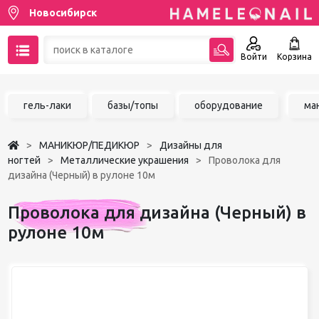
Новосибирск
Войти
Корзина
89137001387
гель-лаки
базы/топы
оборудование
ма
Написать на email
МАНИКЮР/ПЕДИКЮР
Дизайны для
Чат в MAX
ногтей
Металлические украшения
Проволока для
дизайна (Черный) в рулоне 10м
Акции
Проволока для дизайна (Черный) в
Избранное
рулоне 10м