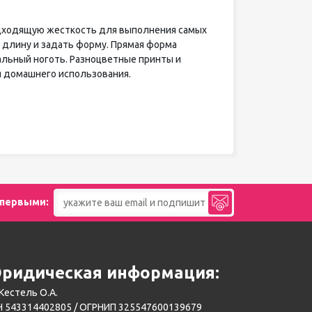
одходящую жесткость для выполнения самых
 длину и задать форму. Прямая форма
альный ноготь. Разноцветные принты и
я домашнего использования.
 первыми:
ридическая информация:
Кестель О.А.
 543314402805 / ОГРНИП 325547600139679