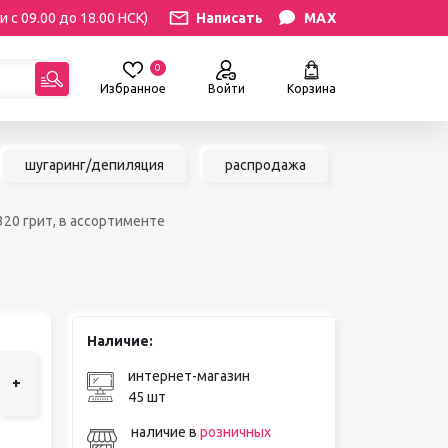
и с 09.00 до 18.00 НСК)
Написать
MAX
0
Избранное
Войти
Корзина
гориям:
шугаринг/депиляция
распродажа
РЕСНИЦ
УХОД
20 грит, в ассортименте
атериалы
Уход за бровями и ресницами
ресниц
Уход за руками и ногами
Уход за лицом и телом
ИЛЯЦИЯ
АКСЕССУАРЫ
ии
Наличие:
Вазы и цветы
иалы для
Декор для дома
интернет-магазин
+
Шкатулки
45 шт
сле
БРЕНДЫ
ринга
наличие в
розничных