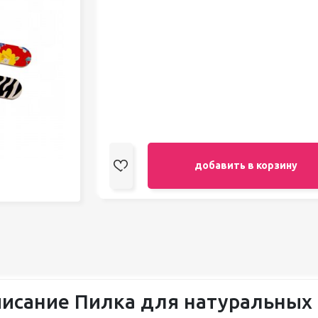
педикюра
Кисти
Лак для ногтей
Лампы для сушки ногтей
Лечение и уход за кутикулой и
ногтями
Пилки для ногтей
Полигели
Расходные материалы
Средства для кислотного и
щелочного педикюра
добавить в корзину
Стерилизаторы
Оборудование
исание Пилка для натуральных н