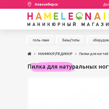
Новосибирск
Дос
Распродажа
гель-лаки
базы/топы
оборудов
МАНИКЮР/ПЕДИКЮР
МАНИКЮР/ПЕДИКЮР
Пилки для ногтей
НАРАЩИВАНИЕ РЕСНИЦ
Пилка для натуральных ногт
ШУГАРИНГ/ДЕПИЛЯЦИЯ
УХОД
АКСЕССУАРЫ
БРЕНДЫ