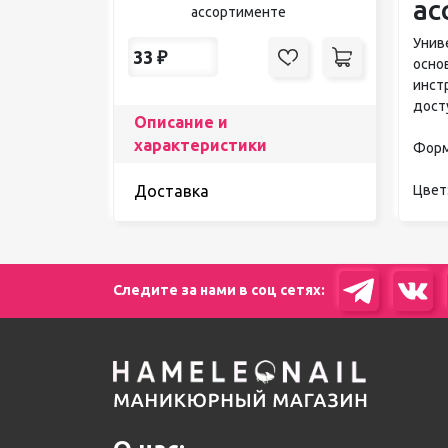
ас
ассортименте
Унив
33
₽
осно
инст
дост
Описание и
характеристики
Форм
Цвет
Доставка
Следите за нами в соц сетях: