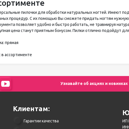
сортименте
ерсальные пилочки для обработки натуральных ногтей. Имеют п
вных процедур. С их помощью Вы сможете придать ногтям нужную
румента позволяет удобно и быстро работать, не травмируя натур
упная цена станут приятным бонусом. Пилки отлично подойдут дл
а: прямая
: в ассортименте
Узнавайте об акциях и новинках
Клиентам:
Ю
Гарантии качества
ИП 
ИНН