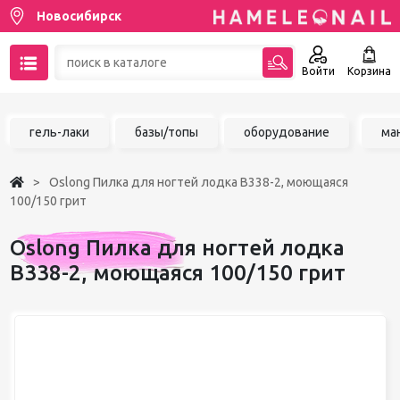
Новосибирск
Войти
Корзина
89137001387
гель-лаки
базы/топы
оборудование
ма
Написать на email
Oslong Пилка для ногтей лодка B338-2, моющаяся
Чат в MAX
100/150 грит
Акции
Oslong Пилка для ногтей лодка
B338-2, моющаяся 100/150 грит
Избранное