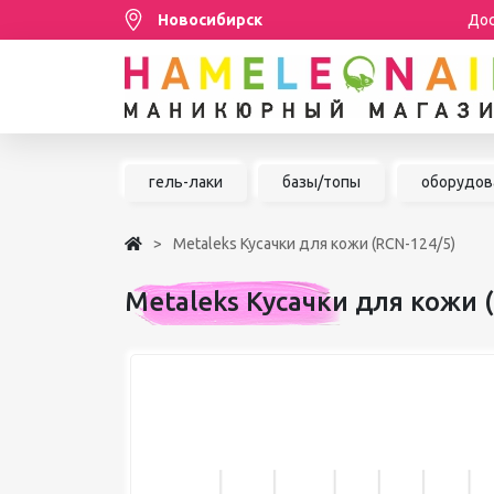
Новосибирск
Дос
Распродажа
гель-лаки
базы/топы
оборудов
МАНИКЮР/ПЕДИКЮР
Metaleks Кусачки для кожи (RCN-124/5)
НАРАЩИВАНИЕ РЕСНИЦ
Metaleks Кусачки для кожи 
ШУГАРИНГ/ДЕПИЛЯЦИЯ
УХОД
АКСЕССУАРЫ
БРЕНДЫ