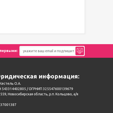
 первыми:
ридическая информация:
Кестель О.А.
 543314402805 / ОГРНИП 325547600139679
559, Новосибирская область, р.п. Кольцово, а/я
0
137001387