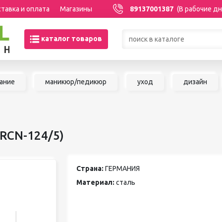
тавка и оплата
Магазины
89137001387
(В рабочие дн
каталог товаров
Товары со скидками по кате
ание
маникюр/педикюр
уход
дизайн
МАНИКЮР/ПЕДИКЮР
НАРАЩИВАНИЕ 
Акриловая система
Сопутствующие м
Аксессуары для мастеров
для наращивания 
(RCN-124/5)
Аппаратный маникюр и
ШУГАРИНГ/ДЕП
педикюр
Базы и топы
Воск для депиляц
Страна:
ГЕРМАНИЯ
Гели
Воскоплавы
Гель-краска
Расходные матер
Материал:
сталь
Гель-лаки
депиляции
Дизайны для ногтей
Средства до и по
Жидкости
депиляции и шуга
Инструменты для маникюра и