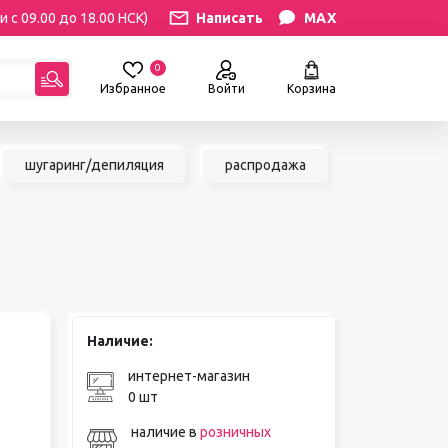
и с 09.00 до 18.00 НСК)
Написать
MAX
0
Избранное
Войти
Корзина
гориям:
шугаринг/депиляция
распродажа
РЕСНИЦ
УХОД
атериалы
Уход за бровями и ресницами
ресниц
Уход за руками и ногами
Уход за лицом и телом
ИЛЯЦИЯ
АКСЕССУАРЫ
ии
Наличие:
Вазы и цветы
иалы для
Декор для дома
интернет-магазин
Шкатулки
0 шт
сле
БРЕНДЫ
ринга
наличие в
розничных