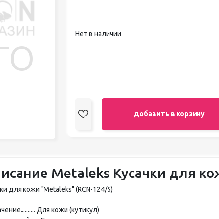
педикюра
Кисти
Лак для ногтей
Нет в наличии
Лампы для сушки ногтей
Лечение и уход за кутикулой и
ногтями
Пилки для ногтей
Полигели
Расходные материалы
Средства для кислотного и
щелочного педикюра
добавить в корзину
Стерилизаторы
Оборудование
исание Metaleks Кусачки для ко
ки для кожи "Metaleks" (RCN-124/5)
чение.......... Для кожи (кутикул)