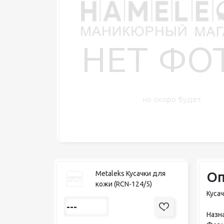
Оп
Metaleks Кусачки для
кожи (RCN-124/5)
Кусач
---
Назна