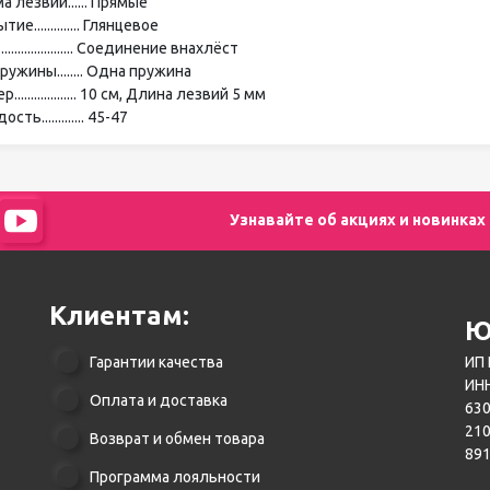
 лезвий...... Прямые
ие.............. Глянцевое
..................... Соединение внахлёст
ружины........ Одна пружина
................... 10 см, Длина лезвий 5 мм
сть............. 45-47
Узнавайте об акциях и новинках
Клиентам:
Ю
Гарантии качества
ИП 
ИНН
Оплата и доставка
630
21
Возврат и обмен товара
89
Программа лояльности