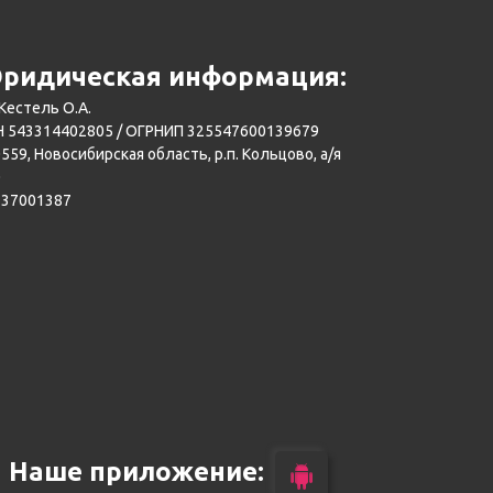
ридическая информация:
Кестель О.А.
 543314402805 / ОГРНИП 325547600139679
559, Новосибирская область, р.п. Кольцово, а/я
0
137001387
Наше приложение: