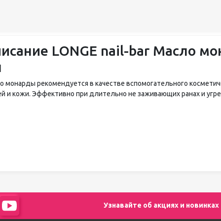
исание LONGE nail-bar Масло мон
л
о монарды рекомендуется в качестве вспомогательного косметич
ей и кожи. Эффективно при длительно не заживающих ранах и угр
Узнавайте об акциях и новинках