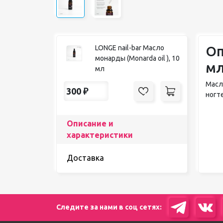
Оп
LONGE nail-bar Масло
монарды (Monarda oil ), 10
м
мл
Масл
300
₽
ногт
Описание и
характеристики
Доставка
Следите за нами в соц сетях: