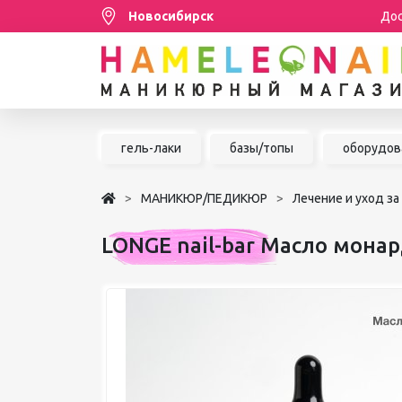
Новосибирск
Дос
Распродажа
гель-лаки
базы/топы
оборудов
МАНИКЮР/ПЕДИКЮР
МАНИКЮР/ПЕДИКЮР
Лечение и уход за
НАРАЩИВАНИЕ РЕСНИЦ
LONGE nail-bar Масло монард
ШУГАРИНГ/ДЕПИЛЯЦИЯ
УХОД
АКСЕССУАРЫ
БРЕНДЫ