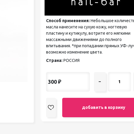
педикюра
Кисти
Лак для ногтей
Способ применения:
Небольшое количест
Лампы для сушки ногтей
масла нанесите на сухую кожу, ногтевую
Лечение и уход за кутикулой и
пластину и кутикулу, вотрите его мягкими
ногтями
массажными движениями до полного
Пилки для ногтей
впитывания. *при попадании прямых УФ-лу
Полигели
возможно изменение цвета.
Расходные материалы
Страна:
РОССИЯ
Средства для кислотного и
щелочного педикюра
Стерилизаторы
Оборудование
300
₽
–
добавить в корзину