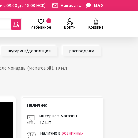
и с 09.00 до 18.00 НСК)
Написать
MAX
0
Избранное
Войти
Корзина
гориям:
шугаринг/депиляция
распродажа
РЕСНИЦ
УХОД
сло монарды (Monarda oil ), 10 мл
атериалы
Уход за бровями и ресницами
ресниц
Уход за руками и ногами
Уход за лицом и телом
ИЛЯЦИЯ
АКСЕССУАРЫ
ии
Наличие:
Вазы и цветы
иалы для
Декор для дома
интернет-магазин
Шкатулки
12 шт
сле
БРЕНДЫ
ринга
наличие в
розничных