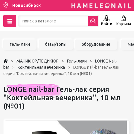
Новосибирск
Войти
Корзина
89137001387
гель-лаки
базы/топы
оборудование
ма
Написать на email
МАНИКЮР/ПЕДИКЮР
Гель-лаки
LONGE Nail-
Чат в MAX
bar
Коктейльная вечеринка
LONGE nail-bar Гель-лак
серия "Коктейльная вечеринка", 10 мл (№01)
Акции
LONGE nail-bar Гель-лак серия
Избранное
"Коктейльная вечеринка", 10 мл
(№01)