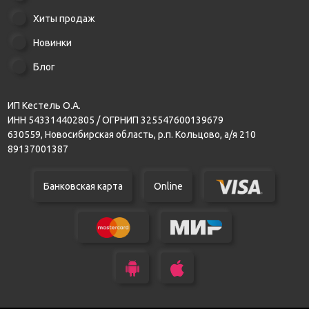
Хиты продаж
Новинки
Блог
ИП Кестель О.А.
ИНН 543314402805 / ОГРНИП 325547600139679
630559, Новосибирская область, р.п. Кольцово, а/я 210
89137001387
Банковская карта
Online