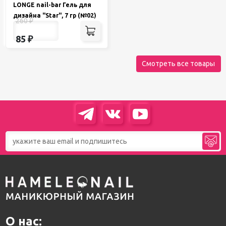
LONGE nail-bar Гель для
дизайна "Star", 7 гр (№02)
260
₽
85
₽
Смотреть все товары
О нас: