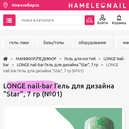
Новосибирск
Войти
Корзина
89137001387
гель-лаки
базы/топы
оборудование
ма
Написать на email
МАНИКЮР/ПЕДИКЮР
Гель для ногтей
LONGE Nail-
Чат в MAX
bar
LONGE nail-bar Гель для дизайна "Star", 7 гр
LONGE
nail-bar Гель для дизайна "Star", 7 гр (№01)
Акции
LONGE nail-bar Гель для дизайна
Избранное
"Star", 7 гр (№01)