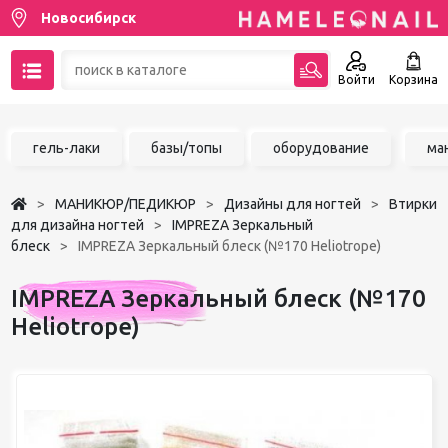
Новосибирск
Войти
Корзина
89137001387
гель-лаки
базы/топы
оборудование
ма
Написать на email
МАНИКЮР/ПЕДИКЮР
Дизайны для ногтей
Втирки
Чат в MAX
для дизайна ногтей
IMPREZA Зеркальный
блеск
IMPREZA Зеркальный блеск (№170 Heliotrope)
Акции
IMPREZA Зеркальный блеск (№170
Избранное
Heliotrope)