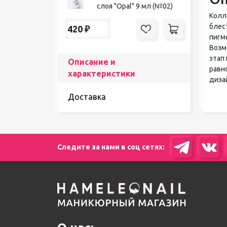
слоя "Opal" 9 мл (№02)
Колл
блес
420
₽
пигм
Возм
этап
Описание и
равн
характеристики
диза
Доставка
Следите за нами в соц сетях: