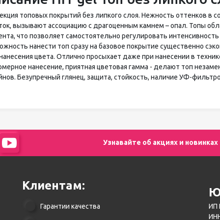
екция топовых покрытий без липкого слоя. Нежность оттенков в с
ток, вызывают ассоциацию с драгоценным камнем – опал. Топы о
ента, что позволяет самостоятельно регулировать интенсивность 
ожность нанести топ сразу на базовое покрытие существенно сэк
 нанесения цвета. Отлично просыхает даже при нанесении в техник
омерное нанесение, приятная цветовая гамма - делают топ неза
йнов. Безупречный глянец, защита, стойкость, наличие УФ-фильтро
Узнавайте об акциях и новинках
Клиентам:
Ю
Гарантии качества
ИП 
ИНН