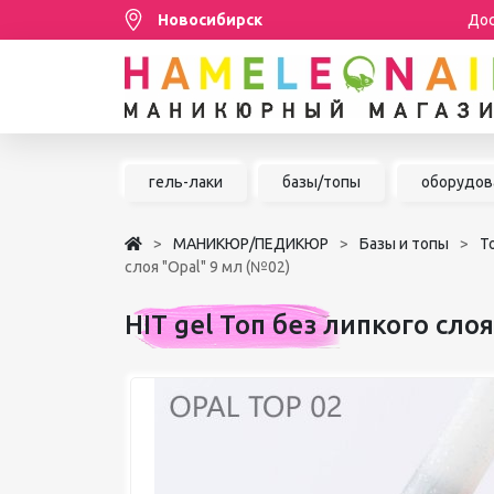
Новосибирск
Дос
Распродажа
гель-лаки
базы/топы
оборудов
МАНИКЮР/ПЕДИКЮР
МАНИКЮР/ПЕДИКЮР
Базы и топы
Т
НАРАЩИВАНИЕ РЕСНИЦ
слоя "Opal" 9 мл (№02)
ШУГАРИНГ/ДЕПИЛЯЦИЯ
HIT gel Топ без липкого сло
УХОД
АКСЕССУАРЫ
БРЕНДЫ