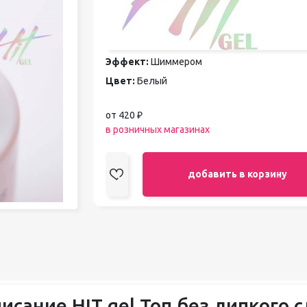
педикюра
Кисти
Лак для ногтей
Лампы для сушки ногтей
Эффект:
Шиммером
Лечение и уход за кутикулой и
Цвет:
Белый
ногтями
Пилки для ногтей
Полигели
от 420 ₽
Расходные материалы
в розничных магазинах
Средства для кислотного и
щелочного педикюра
Стерилизаторы
добавить в корзину
Оборудование
исание HIT gel Топ без липкого с