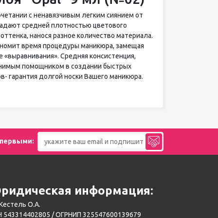
очетании с ненавязчивым легким сиянием от
бладают средней плотностью цветового
оттенка, нанося разное количество материала.
ономит время процедуры маникюра, замещая
е «выравнивания». Средняя консистенция,
менимым помощником в создании быстрых
в- гарантия долгой носки Вашего маникюра.
 первыми:
ридическая информация:
Кестель О.А.
 543314402805 / ОГРНИП 325547600139679