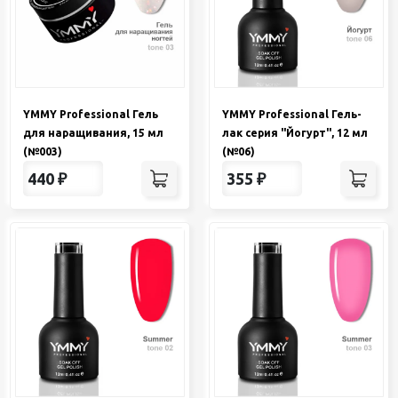
YMMY Professional Гель
YMMY Professional Гель-
для наращивания, 15 мл
лак серия "Йогурт", 12 мл
(№003)
(№06)
440
₽
355
₽