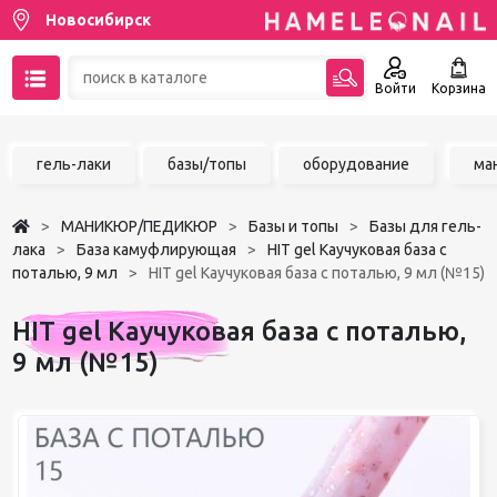
Новосибирск
Войти
Корзина
89137001387
гель-лаки
базы/топы
оборудование
ма
Написать на email
МАНИКЮР/ПЕДИКЮР
Базы и топы
Базы для гель-
Чат в MAX
лака
База камуфлирующая
HIT gel Каучуковая база с
поталью, 9 мл
HIT gel Каучуковая база с поталью, 9 мл (№15)
Акции
HIT gel Каучуковая база с поталью,
Избранное
9 мл (№15)