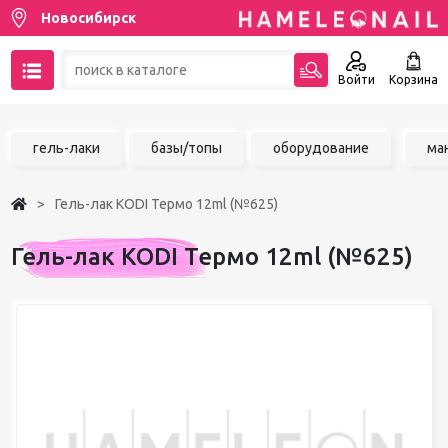
Новосибирск
Войти
Корзина
89137001387
гель-лаки
базы/топы
оборудование
ма
Написать на email
Гель-лак KODI Термо 12ml (№625)
Чат в MAX
Гель-лак KODI Термо 12ml (№625)
Акции
Избранное