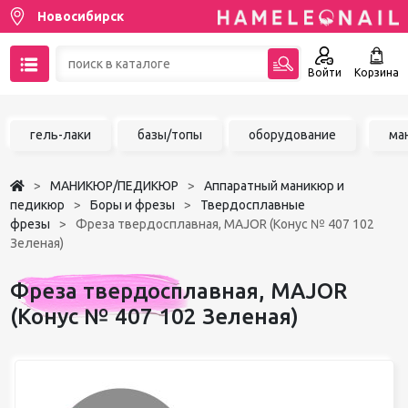
Новосибирск
Войти
Корзина
89137001387
гель-лаки
базы/топы
оборудование
ма
Написать на email
МАНИКЮР/ПЕДИКЮР
Аппаратный маникюр и
Чат в MAX
педикюр
Боры и фрезы
Твердосплавные
фрезы
Фреза твердосплавная, MAJOR (Конус № 407 102
Зеленая)
Акции
Фреза твердосплавная, MAJOR
Избранное
(Конус № 407 102 Зеленая)