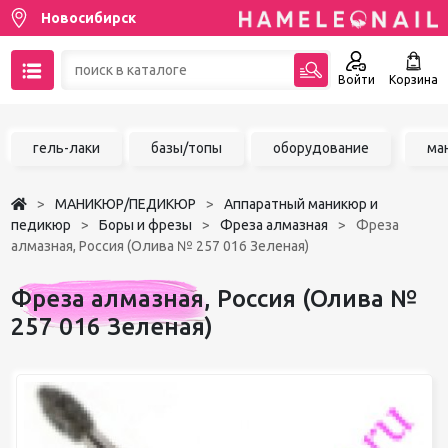
Новосибирск
Войти
Корзина
89137001387
гель-лаки
базы/топы
оборудование
ма
Написать на email
МАНИКЮР/ПЕДИКЮР
Аппаратный маникюр и
Чат в MAX
педикюр
Боры и фрезы
Фреза алмазная
Фреза
алмазная, Россия (Олива № 257 016 Зеленая)
Акции
Фреза алмазная, Россия (Олива №
Избранное
257 016 Зеленая)