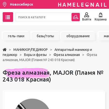
Новосибирск
Войти
Корзина
89137001387
гель-лаки
базы/топы
оборудование
ма
Написать на email
МАНИКЮР/ПЕДИКЮР
Аппаратный маникюр и
Чат в MAX
педикюр
Боры и фрезы
Фреза алмазная
Фреза
алмазная, MAJOR (Пламя № 243 018 Красная)
Акции
Фреза алмазная, MAJOR (Пламя №
Избранное
243 018 Красная)